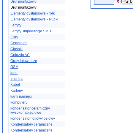
Drut montażowy
Drut montażowy
Elementy dystansowe - rolki
Elementy dystansowe - słupki
Ferryty
Ferryty; Impedancje SMD
Filtry
Generator
Głośnik
Gniazda AC
Groty lutownicze
GSM
inne
Interfejs
Kabel
Kartony
karty pamięci
komputery
kondensator ceramiczny
wysokonapięciowe
kondensator foliowy osiowy
Kondensatory ceramiczne
Kondensatory ceramiczne