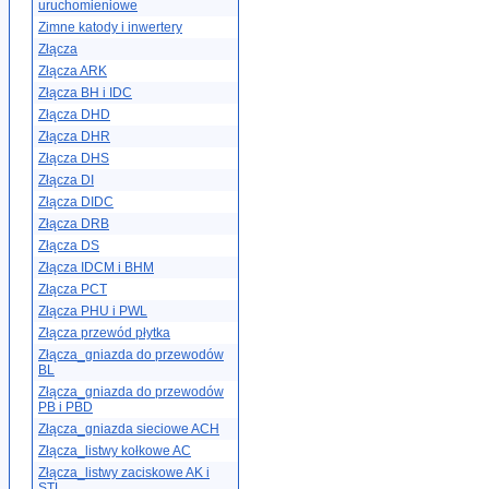
uruchomieniowe
Zimne katody i inwertery
Złącza
Złącza ARK
Złącza BH i IDC
Złącza DHD
Złącza DHR
Złącza DHS
Złącza DI
Złącza DIDC
Złącza DRB
Złącza DS
Złącza IDCM i BHM
Złącza PCT
Złącza PHU i PWL
Złącza przewód płytka
Złącza_gniazda do przewodów
BL
Złącza_gniazda do przewodów
PB i PBD
Złącza_gniazda sieciowe ACH
Złącza_listwy kołkowe AC
Złącza_listwy zaciskowe AK i
STL