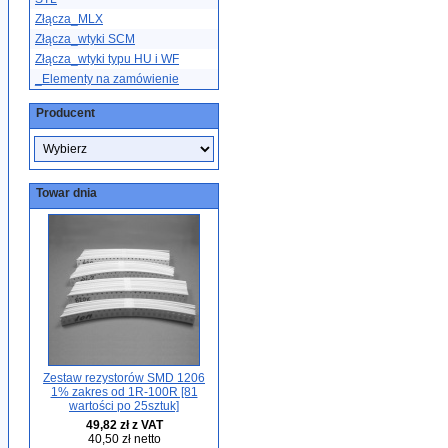
Złącza_MLX
Złącza_wtyki SCM
Złącza_wtyki typu HU i WF
_Elementy na zamówienie
Producent
Towar dnia
Zestaw rezystorów SMD 1206
1% zakres od 1R-100R [81
wartości po 25sztuk]
49,82 zł z VAT
40,50 zł netto