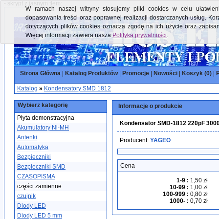
- skrypt z jasnym tłem:
W ramach naszej witryny stosujemy pliki cookies w celu ułatwieni
dopasowania treści oraz poprawnej realizacji dostarczanych usług. Kor
dotyczących plików cookies oznacza zgodę na ich użycie oraz zapisa
Więcej informacji zawiera nasza
Polityka prywatności
.
Strona Główna
|
Katalog Produktów
|
Promocje
|
Nowości
|
Koszyk (
0
)
|
P
Katalog
»
Kondensatory SMD 1812
Wybierz kategorię
Informacje o produkcie
Płyta demonstracyjna
Kondensator SMD-1812 220pF 300
Akumulatory Ni-MH
Antenki
Producent:
YAGEO
Automatyka
Bezpieczniki
Cena
Bezpieczniki SMD
CZASOPISMA
1-9
:
1,50 zł
części zamienne
10-99
:
1,00 zł
100-999
:
0,80 zł
czujnik
1000-
:
0,70 zł
Diody LED
Diody LED 5 mm