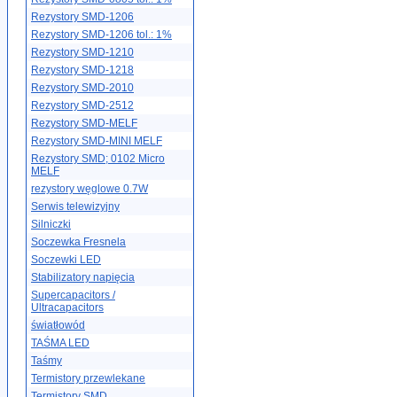
Rezystory SMD-1206
Rezystory SMD-1206 tol.: 1%
Rezystory SMD-1210
Rezystory SMD-1218
Rezystory SMD-2010
Rezystory SMD-2512
Rezystory SMD-MELF
Rezystory SMD-MINI MELF
Rezystory SMD; 0102 Micro
MELF
rezystory węglowe 0.7W
Serwis telewizyjny
Silniczki
Soczewka Fresnela
Soczewki LED
Stabilizatory napięcia
Supercapacitors /
Ultracapacitors
światłowód
TAŚMA LED
Taśmy
Termistory przewlekane
Termistory SMD