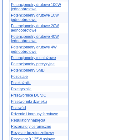
Potencjometry drutowe 100W
jednoobrotowe
Potencjometry drutowe 10W
jednoobrotowe
Potencjometry drutowe 20W
jednoobrotowe
Potencjometry drutowe 40W
jednoobrotowe
Potencjometry drutowe 4W
jednoobrotowe
Potencjometry montażowe
Potencjometry precyzyjne
Potencjometry SMD
Pozostałe
Przekaźniki
Przełączniki
Przetwornice DC/DC
Przetworniki dźwięku
Przewód
Rdzenie i korpusy ferrytowe
Regulatory napięcia
Rezonatory ceramiczne
Rezystor bezpiecznikowy
Rezystory 0.125W osiowe