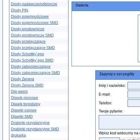
Diody nadawcze/odbiorcze
Galeria
Diody PIN
Diody pojemnościowe
Diody pojemnościowe SMD
Diody prostownicze
Diody prostownicze SMD
Diody przełączające
Diody przełączające SMD
Diody Schottky´ego
Diody Schottky´ego SMD
Diody zabezpieczające
Diody zabezpieczające SMD
Zapytaj o szczegóły
Diody Zenera
Diody Zenera SMD
Imię i nazwisko:
Dip-swich
E-mail:
Dławik pionowe
Telefon:
Dławik toroidalny
Dławiki osiowe
Twoje pytanie:
Dławiki SMD
Drabinki rezystancyjne
Drabinki rezystancyjne SMD
Wpisz kod widoczny na 
drukarka