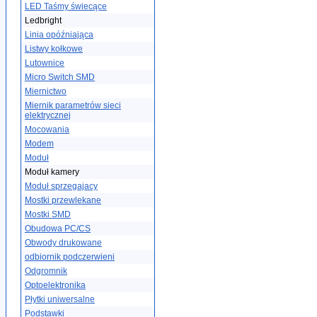
LED Taśmy świecące
Ledbright
Linia opóźniająca
Listwy kołkowe
Lutownice
Micro Switch SMD
Miernictwo
Miernik parametrów sieci
elektrycznej
Mocowania
Modem
Moduł
Moduł kamery
Moduł sprzegajacy
Mostki przewlekane
Mostki SMD
Obudowa PC/CS
Obwody drukowane
odbiornik podczerwieni
Odgromnik
Optoelektronika
Płytki uniwersalne
Podstawki