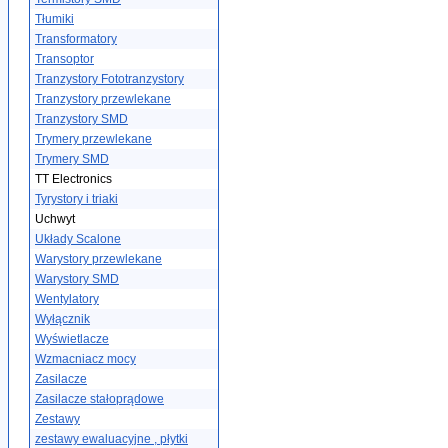
Tłumiki
Transformatory
Transoptor
Tranzystory Fototranzystory
Tranzystory przewlekane
Tranzystory SMD
Trymery przewlekane
Trymery SMD
TT Electronics
Tyrystory i triaki
Uchwyt
Układy Scalone
Warystory przewlekane
Warystory SMD
Wentylatory
Wyłącznik
Wyświetlacze
Wzmacniacz mocy
Zasilacze
Zasilacze stałoprądowe
Zestawy
zestawy ewaluacyjne , płytki