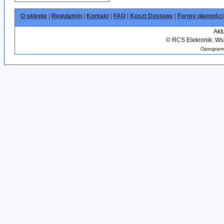
O sklepie
|
Regulamin
|
Kontakt
|
FAQ
|
Koszt Dostawy
|
Formy płatności
Akt
©
RCS Elekronik. Wsz
Oprogramo