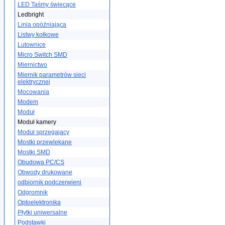
LED Taśmy świecące
Ledbright
Linia opóźniająca
Listwy kołkowe
Lutownice
Micro Switch SMD
Miernictwo
Miernik parametrów sieci
elektrycznej
Mocowania
Modem
Moduł
Moduł kamery
Moduł sprzegajacy
Mostki przewlekane
Mostki SMD
Obudowa PC/CS
Obwody drukowane
odbiornik podczerwieni
Odgromnik
Optoelektronika
Płytki uniwersalne
Podstawki