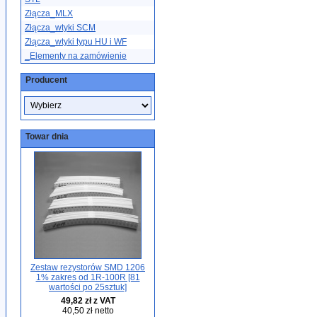
Złącza_MLX
Złącza_wtyki SCM
Złącza_wtyki typu HU i WF
_Elementy na zamówienie
Producent
Towar dnia
Zestaw rezystorów SMD 1206
1% zakres od 1R-100R [81
wartości po 25sztuk]
49,82 zł z VAT
40,50 zł netto