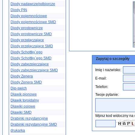
Diody nadawcze/odbiorcze
Diody PIN
Diody pojemnościowe
Diody pojemnościowe SMD
Diody prostownicze
Diody prostownicze SMD
Diody przełączające
Diody przełączające SMD
Diody Schottky´ego
Diody Schottky´ego SMD
Zapytaj o szczegóły
Diody zabezpieczające
Imię i nazwisko:
Diody zabezpieczające SMD
Diody Zenera
E-mail:
Diody Zenera SMD
Telefon:
Dip-swich
Dławik pionowe
Twoje pytanie:
Dławik toroidalny
Dławiki osiowe
Dławiki SMD
Wpisz kod widoczny na 
Drabinki rezystancyjne
Drabinki rezystancyjne SMD
drukarka