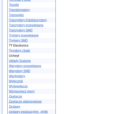
Tłumiki
Transformatory
Transoptor
Tranzystory Fototranzystory
Tranzystory przewlekane
Tranzystory SMD
Trymery przewlekane
Trymery SMD
TT Electronics
Tyrystory i triaki
Uchwyt
Układy Scalone
Warystory przewlekane
Warystory SMD
Wentylatory
Wyłącznik
Wyświetlacze
Wzmacniacz mocy
Zasilacze
Zasilacze stałoprądowe
Zestawy
zestawy ewaluacyjne , płytki