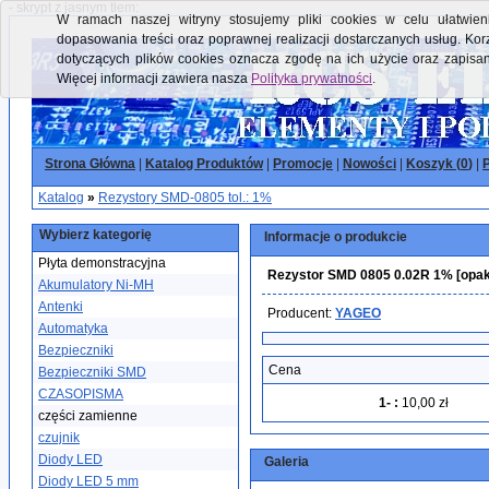
- skrypt z jasnym tłem:
W ramach naszej witryny stosujemy pliki cookies w celu ułatwieni
dopasowania treści oraz poprawnej realizacji dostarczanych usług. Kor
dotyczących plików cookies oznacza zgodę na ich użycie oraz zapisa
Więcej informacji zawiera nasza
Polityka prywatności
.
Strona Główna
|
Katalog Produktów
|
Promocje
|
Nowości
|
Koszyk (
0
)
|
P
Katalog
»
Rezystory SMD-0805 tol.: 1%
Wybierz kategorię
Informacje o produkcie
Płyta demonstracyjna
Rezystor SMD 0805 0.02R 1% [opako
Akumulatory Ni-MH
Antenki
Producent:
YAGEO
Automatyka
Bezpieczniki
Cena
Bezpieczniki SMD
CZASOPISMA
1-
:
10,00 zł
części zamienne
czujnik
Diody LED
Galeria
Diody LED 5 mm