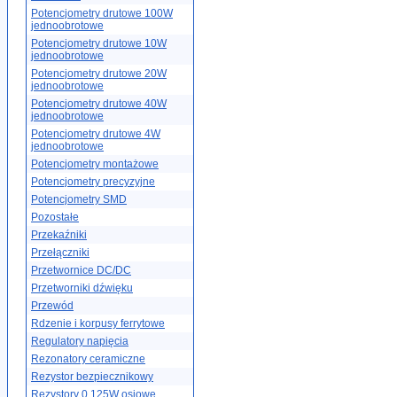
Potencjometry drutowe 100W
jednoobrotowe
Potencjometry drutowe 10W
jednoobrotowe
Potencjometry drutowe 20W
jednoobrotowe
Potencjometry drutowe 40W
jednoobrotowe
Potencjometry drutowe 4W
jednoobrotowe
Potencjometry montażowe
Potencjometry precyzyjne
Potencjometry SMD
Pozostałe
Przekaźniki
Przełączniki
Przetwornice DC/DC
Przetworniki dźwięku
Przewód
Rdzenie i korpusy ferrytowe
Regulatory napięcia
Rezonatory ceramiczne
Rezystor bezpiecznikowy
Rezystory 0.125W osiowe