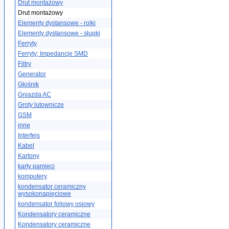
Drut montażowy
Drut montażowy
Elementy dystansowe - rolki
Elementy dystansowe - słupki
Ferryty
Ferryty; Impedancje SMD
Filtry
Generator
Głośnik
Gniazda AC
Groty lutownicze
GSM
inne
Interfejs
Kabel
Kartony
karty pamięci
komputery
kondensator ceramiczny
wysokonapięciowe
kondensator foliowy osiowy
Kondensatory ceramiczne
Kondensatory ceramiczne