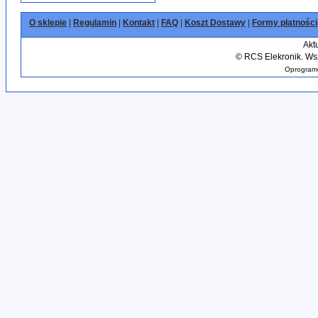
O sklepie
|
Regulamin
|
Kontakt
|
FAQ
|
Koszt Dostawy
|
Formy płatności
Akt
©
RCS Elekronik. Wsz
Oprogramo