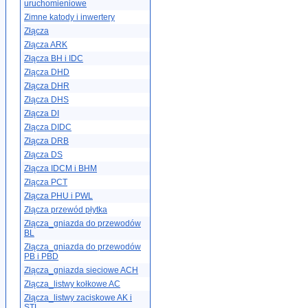
uruchomieniowe
Zimne katody i inwertery
Złącza
Złącza ARK
Złącza BH i IDC
Złącza DHD
Złącza DHR
Złącza DHS
Złącza DI
Złącza DIDC
Złącza DRB
Złącza DS
Złącza IDCM i BHM
Złącza PCT
Złącza PHU i PWL
Złącza przewód płytka
Złącza_gniazda do przewodów
BL
Złącza_gniazda do przewodów
PB i PBD
Złącza_gniazda sieciowe ACH
Złącza_listwy kołkowe AC
Złącza_listwy zaciskowe AK i
STL