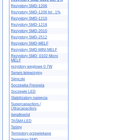
Rezystory SMD-1206
Rezystory SMD-1206 tol.: 1%
Rezystory SMD-1210
Rezystory SMD-1218
Rezystory SMD-2010
Rezystory SMD-2512
Rezystory SMD-MELF
Rezystory SMD-MINI MELF
Rezystory SMD; 0102 Micro
MELF
rezystory węglowe 0.7W
Serwis telewizyjny
Silniczki
Soczewka Fresnela
Soczewki LED
Stabilizatory napięcia
Supercapacitors /
Ultracapacitors
światłowód
TAŚMA LED
Taśmy
Termistory przewlekane
Termistory SMD