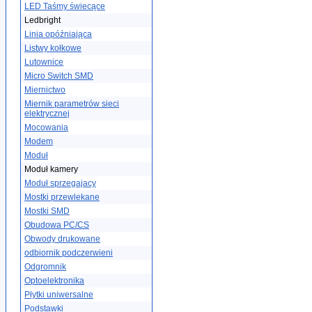
LED Taśmy świecące
Ledbright
Linia opóźniająca
Listwy kołkowe
Lutownice
Micro Switch SMD
Miernictwo
Miernik parametrów sieci
elektrycznej
Mocowania
Modem
Moduł
Moduł kamery
Moduł sprzegajacy
Mostki przewlekane
Mostki SMD
Obudowa PC/CS
Obwody drukowane
odbiornik podczerwieni
Odgromnik
Optoelektronika
Płytki uniwersalne
Podstawki