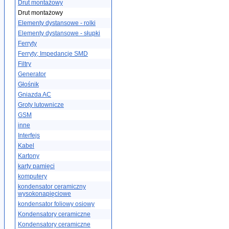
Drut montażowy
Drut montażowy
Elementy dystansowe - rolki
Elementy dystansowe - słupki
Ferryty
Ferryty; Impedancje SMD
Filtry
Generator
Głośnik
Gniazda AC
Groty lutownicze
GSM
inne
Interfejs
Kabel
Kartony
karty pamięci
komputery
kondensator ceramiczny
wysokonapięciowe
kondensator foliowy osiowy
Kondensatory ceramiczne
Kondensatory ceramiczne