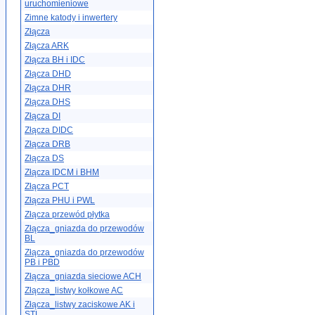
uruchomieniowe
Zimne katody i inwertery
Złącza
Złącza ARK
Złącza BH i IDC
Złącza DHD
Złącza DHR
Złącza DHS
Złącza DI
Złącza DIDC
Złącza DRB
Złącza DS
Złącza IDCM i BHM
Złącza PCT
Złącza PHU i PWL
Złącza przewód płytka
Złącza_gniazda do przewodów
BL
Złącza_gniazda do przewodów
PB i PBD
Złącza_gniazda sieciowe ACH
Złącza_listwy kołkowe AC
Złącza_listwy zaciskowe AK i
STL