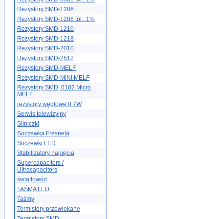
Rezystory SMD-1206
Rezystory SMD-1206 tol.: 1%
Rezystory SMD-1210
Rezystory SMD-1218
Rezystory SMD-2010
Rezystory SMD-2512
Rezystory SMD-MELF
Rezystory SMD-MINI MELF
Rezystory SMD; 0102 Micro
MELF
rezystory węglowe 0.7W
Serwis telewizyjny
Silniczki
Soczewka Fresnela
Soczewki LED
Stabilizatory napięcia
Supercapacitors /
Ultracapacitors
światłowód
TAŚMA LED
Taśmy
Termistory przewlekane
Termistory SMD