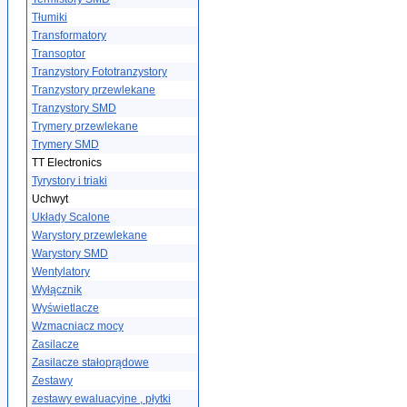
Tłumiki
Transformatory
Transoptor
Tranzystory Fototranzystory
Tranzystory przewlekane
Tranzystory SMD
Trymery przewlekane
Trymery SMD
TT Electronics
Tyrystory i triaki
Uchwyt
Układy Scalone
Warystory przewlekane
Warystory SMD
Wentylatory
Wyłącznik
Wyświetlacze
Wzmacniacz mocy
Zasilacze
Zasilacze stałoprądowe
Zestawy
zestawy ewaluacyjne , płytki