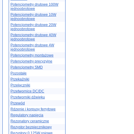
Potencjometry drutowe 100W
jednoobrotowe
Potencjometry drutowe 10W
jednoobrotowe
Potencjometry drutowe 20W
jednoobrotowe
Potencjometry drutowe 40W
jednoobrotowe
Potencjometry drutowe 4W
jednoobrotowe
Potencjometry montażowe
Potencjometry precyzyjne
Potencjometry SMD
Pozostałe
Przekaźniki
Przełączniki
Przetwornice DC/DC
Przetworniki dźwięku
Przewód
Rdzenie i korpusy ferrytowe
Regulatory napięcia
Rezonatory ceramiczne
Rezystor bezpiecznikowy
Rezystory 0.125W osiowe