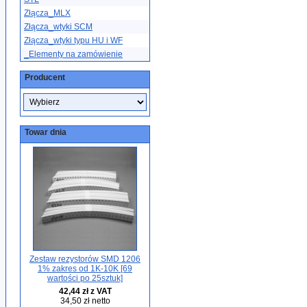
Złącza_MLX
Złącza_wtyki SCM
Złącza_wtyki typu HU i WF
_Elementy na zamówienie
Producent
Towar dnia
Zestaw rezystorów SMD 1206
1% zakres od 1K-10K [69
wartości po 25sztuk]
42,44 zł z VAT
34,50 zł netto