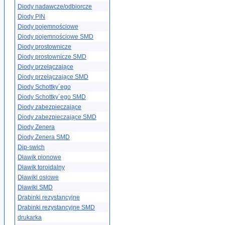
Diody nadawcze/odbiorcze
Diody PIN
Diody pojemnościowe
Diody pojemnościowe SMD
Diody prostownicze
Diody prostownicze SMD
Diody przełączające
Diody przełączające SMD
Diody Schottky´ego
Diody Schottky´ego SMD
Diody zabezpieczające
Diody zabezpieczające SMD
Diody Zenera
Diody Zenera SMD
Dip-swich
Dławik pionowe
Dławik toroidalny
Dławiki osiowe
Dławiki SMD
Drabinki rezystancyjne
Drabinki rezystancyjne SMD
drukarka