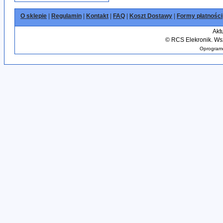
O sklepie
|
Regulamin
|
Kontakt
|
FAQ
|
Koszt Dostawy
|
Formy płatności
Akt
©
RCS Elekronik. Wsz
Oprogramo