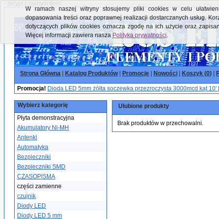
- skrypt z jasnym tłem:
W ramach naszej witryny stosujemy pliki cookies w celu ułatwieni
dopasowania treści oraz poprawnej realizacji dostarczanych usług. Kor
dotyczących plików cookies oznacza zgodę na ich użycie oraz zapisa
Więcej informacji zawiera nasza
Polityka prywatności
.
Strona Główna
|
Katalog Produktów
|
Promocje
|
Nowości
|
Koszyk (
0
)
|
P
Promocja!
Dioda LED 5mm żółta soczewka przezroczysta 3000mcd kąt 10' 
Wybierz kategorię
Ulubione produkty
Płyta demonstracyjna
Brak produktów w przechowalni.
Akumulatory Ni-MH
Antenki
Automatyka
Bezpieczniki
Bezpieczniki SMD
CZASOPISMA
części zamienne
czujnik
Diody LED
Diody LED 5 mm