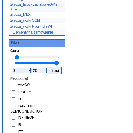
Złącza_listwy zaciskowe AK i
STL
Złącza_MLX
Złącza_wtyki SCM
Złącza_wtyki typu HU i WF
_Elementy na zamówienie
Filtry
Cena
-
Producent
AVAGO
DIODES
EEC
FAIRCHILD
SEMICONDUCTOR
INFINEON
IR
ITT