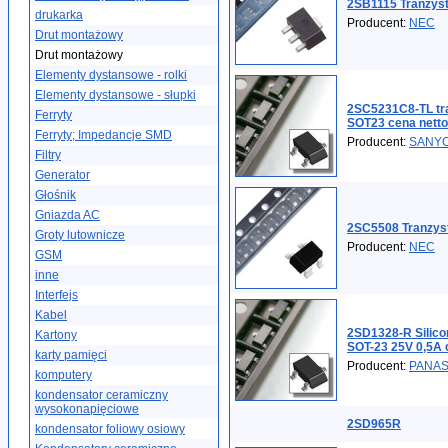
2SB1115 Tranzys
drukarka
Producent:
NEC
Drut montażowy
Drut montażowy
Elementy dystansowe - rolki
Elementy dystansowe - słupki
2SC5231C8-TL tr
Ferryty
SOT23 cena netto
Ferryty; Impedancje SMD
Producent:
SANY
Filtry
Generator
Głośnik
Gniazda AC
2SC5508 Tranzys
Groty lutownicze
Producent:
NEC
GSM
inne
Interfejs
Kabel
2SD1328-R Silicon
Kartony
SOT-23 25V 0,5A 
karty pamięci
Producent:
PANAS
komputery
kondensator ceramiczny
wysokonapięciowe
2SD965R
kondensator foliowy osiowy