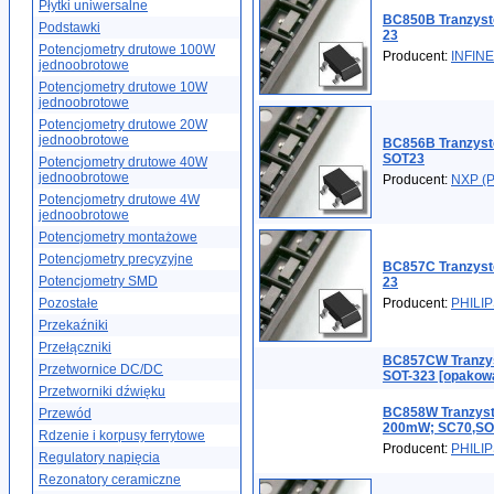
Płytki uniwersalne
BC850B Tranzys
Podstawki
23
Potencjometry drutowe 100W
Producent:
INFIN
jednoobrotowe
Potencjometry drutowe 10W
jednoobrotowe
Potencjometry drutowe 20W
jednoobrotowe
BC856B Tranzys
SOT23
Potencjometry drutowe 40W
jednoobrotowe
Producent:
NXP (P
Potencjometry drutowe 4W
jednoobrotowe
Potencjometry montażowe
Potencjometry precyzyjne
BC857C Tranzyst
Potencjometry SMD
23
Pozostałe
Producent:
PHILI
Przekaźniki
Przełączniki
BC857CW Tranzy
Przetwornice DC/DC
SOT-323 [opakowa
Przetworniki dźwięku
BC858W Tranzysto
Przewód
200mW; SC70,SOT
Rdzenie i korpusy ferrytowe
Producent:
PHILI
Regulatory napięcia
Rezonatory ceramiczne