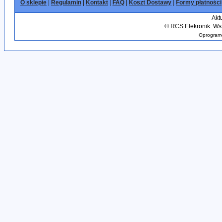
O sklepie
|
Regulamin
|
Kontakt
|
FAQ
|
Koszt Dostawy
|
Formy płatności
Akt
©
RCS Elekronik. Wsz
Oprogramo