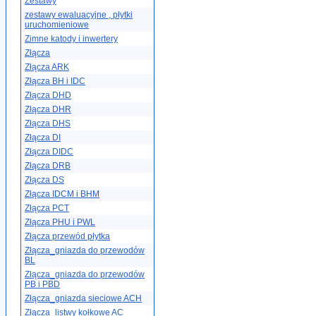
Zestawy
zestawy ewaluacyjne , płytki
uruchomieniowe
Zimne katody i inwertery
Złącza
Złącza ARK
Złącza BH i IDC
Złącza DHD
Złącza DHR
Złącza DHS
Złącza DI
Złącza DIDC
Złącza DRB
Złącza DS
Złącza IDCM i BHM
Złącza PCT
Złącza PHU i PWL
Złącza przewód płytka
Złącza_gniazda do przewodów
BL
Złącza_gniazda do przewodów
PB i PBD
Złącza_gniazda sieciowe ACH
Złącza_listwy kołkowe AC