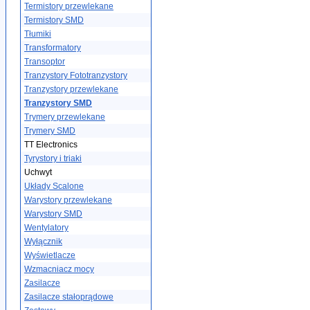
Termistory przewlekane
Termistory SMD
Tłumiki
Transformatory
Transoptor
Tranzystory Fototranzystory
Tranzystory przewlekane
Tranzystory SMD
Trymery przewlekane
Trymery SMD
TT Electronics
Tyrystory i triaki
Uchwyt
Układy Scalone
Warystory przewlekane
Warystory SMD
Wentylatory
Wyłącznik
Wyświetlacze
Wzmacniacz mocy
Zasilacze
Zasilacze stałoprądowe