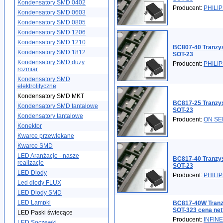
Kondensatory SMD 0402
Producent:
PHILI
Kondensatory SMD 0603
Kondensatory SMD 0805
Kondensatory SMD 1206
Kondensatory SMD 1210
BC807-40 Tranzy
Kondensatory SMD 1812
SOT-23
Kondensatory SMD duży
Producent:
PHILI
rozmiar
Kondensatory SMD
elektrolityczne
Kondensatory SMD MKT
BC817-25 Tranzy
Kondensatory SMD tantalowe
SOT-23
Kondensatory tantalowe
Producent:
ON S
Konektor
Kwarce przewlekane
Kwarce SMD
LED Aranżacje - nasze
BC817-40 Tranzy
realizacje
SOT-23
LED Diody
Producent:
PHILI
Led diody FLUX
LED Diody SMD
LED Lampki
BC817-40W Tran
SOT-323 cena net
LED Paski świecące
Producent:
INFIN
LED Soczewki