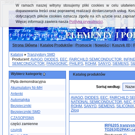
- skrypt z jasnym tłem:
W ramach naszej witryny stosujemy pliki cookies w celu ułatwieni
dopasowania treści oraz poprawnej realizacji dostarczanych usług. Kor
dotyczących plików cookies oznacza zgodę na ich użycie oraz zapisa
Więcej informacji zawiera nasza
Polityka prywatności
.
Strona Główna
|
Katalog Produktów
|
Promocje
|
Nowości
|
Koszyk (
0
)
|
P
Katalog
»
Tranzystory SMD
Producent:
AVAGO
,
DIODES
,
EEC
,
FAIRCHILD SEMICONDUCTOR
,
INFIN
SEMICONDUCTOR
,
PANASONIC
,
PHILIPS
,
ROHM
,
SANYO
,
SIEMENS
,
SI
Wybierz kategorię
Katalog produktów
Płyta demonstracyjna
Sortuj według:
Akumulatory Ni-MH
Antenki
AVAGO
,
DIODES
,
EEC
,
FAIRCHILD S
Automatyka
NATIONAL SEMICONDUCTOR
,
NEC
,
Bezpieczniki
ROHM
,
SANYO
,
SIEMENS
,
SILICONIX
Zilog
Bezpieczniki SMD
CZASOPISMA
części zamienne
IRF620S tranzys
TO263(D2PAK) ce
czujnik