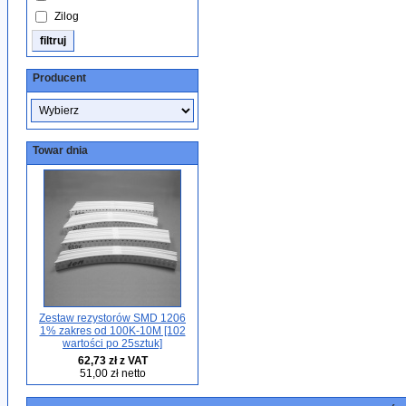
Zilog
Producent
Towar dnia
Zestaw rezystorów SMD 1206
1% zakres od 100K-10M [102
wartości po 25sztuk]
62,73 zł z VAT
51,00 zł netto