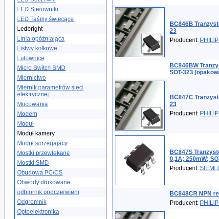
LED Sterowniki
LED Taśmy świecące
BC846B Tranzys
Ledbright
23
Linia opóźniająca
Producent:
PHILI
Listwy kołkowe
Lutownice
BC846BW Tranzy
Micro Switch SMD
SOT-323 [opakowa
Miernictwo
Miernik parametrów sieci
elektrycznej
BC847C Tranzys
Mocowania
23
Producent:
PHILI
Modem
Moduł
Moduł kamery
Moduł sprzegajacy
BC847S Tranzysto
Mostki przewlekane
0,1A; 250mW; SO
Mostki SMD
Producent:
SIEME
Obudowa PC/CS
Obwody drukowane
odbiornik podczerwieni
BC848CR NPN rew
Odgromnik
Producent:
PHILI
Optoelektronika