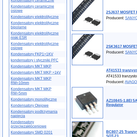
Kondensatory ceramiczne
Kondensatory ceramiczne
osiowe
2SJ637 MOSFET P
Kondensatory elektrolityczne
Producent:
SANY
Kondensatory elektrolityczne
bipolarne
Kondensatory elektrolityczne
niski ESR
Kondensatory elektrolityczne
2SK3617 MOSFET
osiowe
Producent:
SANY
Kondensatory FKP1>1KV
kondensatory i styczniki PFC
Kondensatory MKT MKP
AT41533 tranzys
Kondensatory MKT MKP >1kV
AT41533 tranzyst
Kondensatory MKT MKP
Producent:
AVAGO
RM=10mm
Kondensatory MKT MKP
RM=5mm
Kondensatory monolityczne
AZ1084S-1.8EI 5A
Regulator
Kondensatory Olejowe
Kondensatory podtrzymania
napięcia
Kondensatory
przeciwzakłóceniowe
BC807-25 Tranzy
Kondensatory SMD 0201
SOT-23