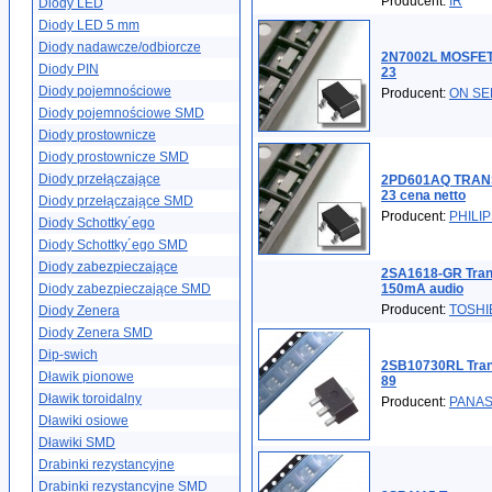
Producent:
IR
Diody LED
Diody LED 5 mm
Diody nadawcze/odbiorcze
2N7002L MOSFET 
Diody PIN
23
Diody pojemnościowe
Producent:
ON S
Diody pojemnościowe SMD
Diody prostownicze
Diody prostownicze SMD
Diody przełączające
2PD601AQ TRANSI
23 cena netto
Diody przełączające SMD
Producent:
PHILI
Diody Schottky´ego
Diody Schottky´ego SMD
Diody zabezpieczające
2SA1618-GR Tran
Diody zabezpieczające SMD
150mA audio
Producent:
TOSHI
Diody Zenera
Diody Zenera SMD
Dip-swich
2SB10730RL Tran
Dławik pionowe
89
Dławik toroidalny
Producent:
PANAS
Dławiki osiowe
Dławiki SMD
Drabinki rezystancyjne
Drabinki rezystancyjne SMD