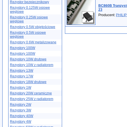
Rezystor bezpiecznikowy
BC860B Tranzyst
Rezystory 0.125W osiowe
23
węglowe
Producent:
PHILI
Rezystory 0.25W osiowe
węglowe
Rezystory 0.5W objętościowe
Rezystory 0.5W osiowe
węglowe
Rezystory 0.6W metalizowane
Rezystory 100W
Rezystory 100W
Rezystory 10W drutowe
Rezystory 10W z radiatorem
Rezystory 13W
Rezystory 17W
Rezystory 18W drutowe
Rezystory 1W
Rezystory 20W ceramiczne
Rezystory 25W z radiatorem
Rezystory 2W
Rezystory 3W
Rezystory 40W
Rezystory 4W