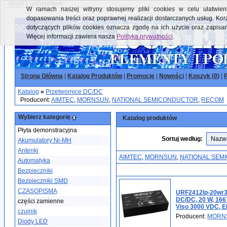
- skrypt z jasnym tłem:
W ramach naszej witryny stosujemy pliki cookies w celu ułatwieni
dopasowania treści oraz poprawnej realizacji dostarczanych usług. Kor
dotyczących plików cookies oznacza zgodę na ich użycie oraz zapisa
Więcej informacji zawiera nasza
Polityka prywatności
.
Strona Główna
|
Katalog Produktów
|
Promocje
|
Nowości
|
Koszyk (
0
)
|
P
Katalog
»
Przetwornice DC/DC
Producent:
AIMTEC
,
MORNSUN
,
NATIONAL SEMICONDUCTOR
,
RECOM
Wybierz kategorię
Katalog produktów
Płyta demonstracyjna
Sortuj według:
Akumulatory Ni-MH
Antenki
AIMTEC
,
MORNSUN
,
NATIONAL SEM
Automatyka
Bezpieczniki
Bezpieczniki SMD
CZASOPISMA
URF2412lp-20wr3
DC/DC, 20 W, 1667
części zamienne
Viso 3000 VDC, E
czujnik
Producent:
MORN
Diody LED