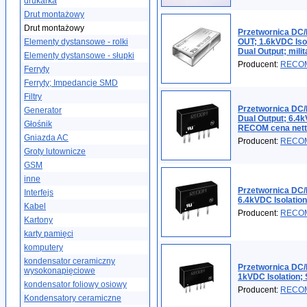
drukarka
Drut montażowy
Drut montażowy
Przetwornica DC/
Elementy dystansowe - rolki
OUT; 1.6kVDC Is
Dual Output; mili
Elementy dystansowe - słupki
Producent:
RECO
Ferryty
Ferryty; Impedancje SMD
Filtry
Przetwornica DC/
Generator
Dual Output; 6.4
Głośnik
RECOM cena net
Gniazda AC
Producent:
RECO
Groty lutownicze
GSM
inne
Przetwornica DC/
Interfejs
6.4kVDC Isolati
Kabel
Producent:
RECO
Kartony
karty pamięci
komputery
kondensator ceramiczny
Przetwornica DC/
wysokonapięciowe
1kVDC Isolation
kondensator foliowy osiowy
Producent:
RECO
Kondensatory ceramiczne