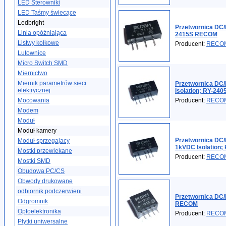
LED Sterowniki
LED Taśmy świecące
Ledbright
Przetwornica DC/
Linia opóźniająca
2415S RECOM
Listwy kołkowe
Producent:
RECO
Lutownice
Micro Switch SMD
Miernictwo
Miernik parametrów sieci
Przetwornica DC
elektrycznej
Isolation; RY-24
Mocowania
Producent:
RECO
Modem
Moduł
Moduł kamery
Przetwornica DC/
Moduł sprzegajacy
1kVDC Isolation
Mostki przewlekane
Producent:
RECO
Mostki SMD
Obudowa PC/CS
Obwody drukowane
odbiornik podczerwieni
Przetwornica DC/
Odgromnik
RECOM
Optoelektronika
Producent:
RECO
Płytki uniwersalne