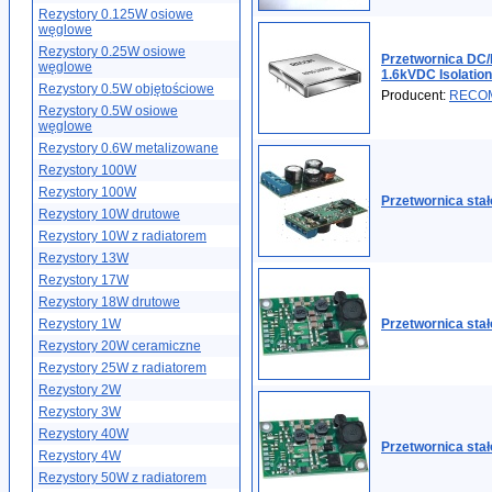
Rezystory 0.125W osiowe
węglowe
Rezystory 0.25W osiowe
Przetwornica DC/
węglowe
1.6kVDC Isolati
Rezystory 0.5W objętościowe
Producent:
RECO
Rezystory 0.5W osiowe
węglowe
Rezystory 0.6W metalizowane
Rezystory 100W
Rezystory 100W
Przetwornica sta
Rezystory 10W drutowe
Rezystory 10W z radiatorem
Rezystory 13W
Rezystory 17W
Rezystory 18W drutowe
Rezystory 1W
Przetwornica sta
Rezystory 20W ceramiczne
Rezystory 25W z radiatorem
Rezystory 2W
Rezystory 3W
Rezystory 40W
Przetwornica sta
Rezystory 4W
Rezystory 50W z radiatorem