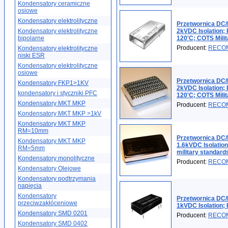
Kondensatory ceramiczne
osiowe
Kondensatory elektrolityczne
Przetwornica DC/
Kondensatory elektrolityczne
2kVDC Isolation;
bipolarne
120'C; COTS Milit
Producent:
RECO
Kondensatory elektrolityczne
niski ESR
Kondensatory elektrolityczne
osiowe
Przetwornica DC/
Kondensatory FKP1>1KV
2kVDC Isolation;
kondensatory i styczniki PFC
120'C; COTS Milit
Kondensatory MKT MKP
Producent:
RECO
Kondensatory MKT MKP >1kV
Kondensatory MKT MKP
RM=10mm
Przetwornica DC/
Kondensatory MKT MKP
1.6kVDC Isolati
RM=5mm
military standard
Kondensatory monolityczne
Producent:
RECO
Kondensatory Olejowe
Kondensatory podtrzymania
napięcia
Kondensatory
Przetwornica DC/
przeciwzakłóceniowe
1kVDC Isolation
Kondensatory SMD 0201
Producent:
RECO
Kondensatory SMD 0402