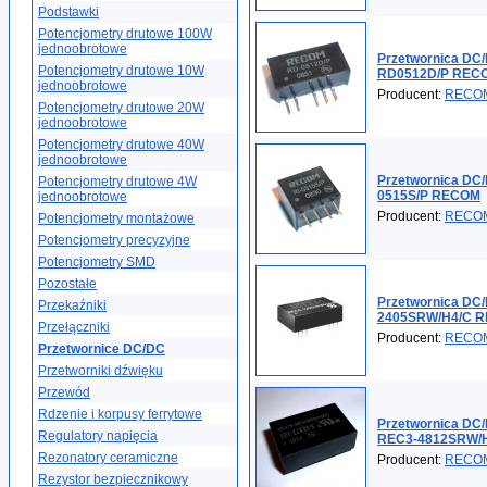
Podstawki
Potencjometry drutowe 100W
jednoobrotowe
Przetwornica DC/
Potencjometry drutowe 10W
RD0512D/P REC
jednoobrotowe
Producent:
RECO
Potencjometry drutowe 20W
jednoobrotowe
Potencjometry drutowe 40W
jednoobrotowe
Przetwornica DC/
Potencjometry drutowe 4W
0515S/P RECOM
jednoobrotowe
Producent:
RECO
Potencjometry montażowe
Potencjometry precyzyjne
Potencjometry SMD
Pozostałe
Przetwornica DC/
Przekaźniki
2405SRW/H4/C 
Przełączniki
Producent:
RECO
Przetwornice DC/DC
Przetworniki dźwięku
Przewód
Rdzenie i korpusy ferrytowe
Przetwornica DC/
Regulatory napięcia
REC3-4812SRW/
Rezonatory ceramiczne
Producent:
RECO
Rezystor bezpiecznikowy