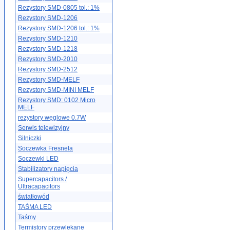
Rezystory SMD-0805 tol.: 1%
Rezystory SMD-1206
Rezystory SMD-1206 tol.: 1%
Rezystory SMD-1210
Rezystory SMD-1218
Rezystory SMD-2010
Rezystory SMD-2512
Rezystory SMD-MELF
Rezystory SMD-MINI MELF
Rezystory SMD; 0102 Micro
MELF
rezystory węglowe 0.7W
Serwis telewizyjny
Silniczki
Soczewka Fresnela
Soczewki LED
Stabilizatory napięcia
Supercapacitors /
Ultracapacitors
światłowód
TAŚMA LED
Taśmy
Termistory przewlekane