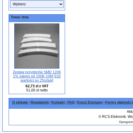
Towar dnia
Zestaw rezystorów SMD 1206
1% zakres od 100K-10M [102
wartości po 25sztuk]
62,73 zł z VAT
51,00 zł netto
O sklepie
|
Regulamin
|
Kontakt
|
FAQ
|
Koszt Dostawy
|
Formy płatności
Akt
©
RCS Elekronik. Wsz
Oprogramo