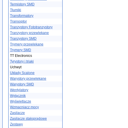
Termistory SMD
Tłumiki
Transformatory
Transoptor
Tranzystory Fototranzystory
Tranzystory przewlekane
Tranzystory SMD
Trymery przewlekane
Trymery SMD
TT Electronics
Tyrystory i triaki
Uchwyt
Układy Scalone
Warystory przewlekane
Warystory SMD
Wentylatory
Wyłącznik
Wyświetlacze
Wzmacniacz mocy
Zasilacze
Zasilacze stałoprądowe
Zestawy