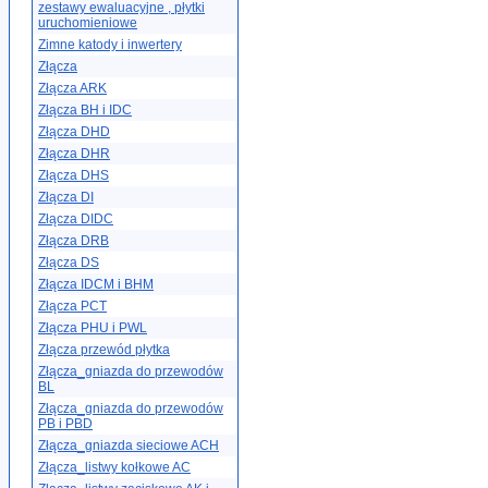
zestawy ewaluacyjne , płytki
uruchomieniowe
Zimne katody i inwertery
Złącza
Złącza ARK
Złącza BH i IDC
Złącza DHD
Złącza DHR
Złącza DHS
Złącza DI
Złącza DIDC
Złącza DRB
Złącza DS
Złącza IDCM i BHM
Złącza PCT
Złącza PHU i PWL
Złącza przewód płytka
Złącza_gniazda do przewodów
BL
Złącza_gniazda do przewodów
PB i PBD
Złącza_gniazda sieciowe ACH
Złącza_listwy kołkowe AC