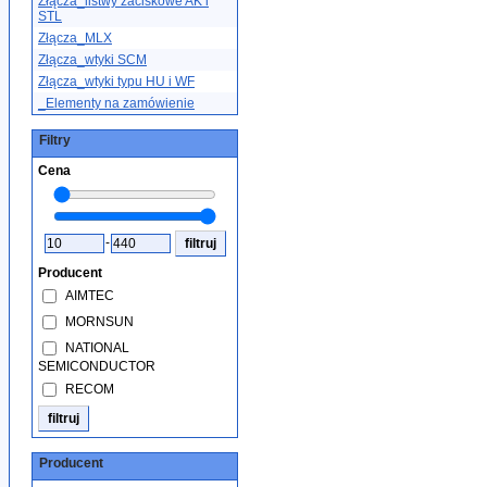
Złącza_listwy zaciskowe AK i
STL
Złącza_MLX
Złącza_wtyki SCM
Złącza_wtyki typu HU i WF
_Elementy na zamówienie
Filtry
Cena
-
Producent
AIMTEC
MORNSUN
NATIONAL
SEMICONDUCTOR
RECOM
Producent