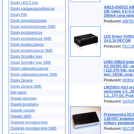
Diody LED 5 mm
AM1S-0505SZ AIM
Diody nadawcze/odbiorcze
1W; Uwej: 4,5÷5,
Diody PIN
200mA cena nett
Diody pojemnościowe
Producent:
AIMTE
Diody pojemnościowe SMD
Diody prostownicze
LED Driver 5V/9V
Diody prostownicze SMD
24-0.30 RECOM
Diody przełączające
Producent:
RECO
Diody przełączające SMD
Diody Schottky´ego
LH60-20B24 izolo
Diody Schottky´ego SMD
AC-DC/DC-DC, nap
Diody zabezpieczające
/ 122-370 Vdc, pr
Diody zabezpieczające SMD
wyj.: 24Vdc cena 
Producent:
MORN
Diody Zenera
Diody Zenera SMD
LM2595S-ADJ prz
wejściowe 4,5...
Dip-swich
1,2...37V DC Prąd
Dławik pionowe
Producent:
NATIO
Dławik toroidalny
Dławiki osiowe
Przetwornica DC/
Dławiki SMD
1.6kVDC Isolati
Drabinki rezystancyjne
military standard
Drabinki rezystancyjne SMD
Producent:
RECO