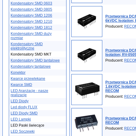
Kondensatory SMD 0603
Kondensatory SMD 0805
Kondensatory SMD 1206
Przetwornica DC/
6kVDC Isolation
Kondensatory SMD 1210
Producent:
RECO
Kondensatory SMD 1812
Kondensatory SMD duży
rozmiar
Kondensatory SMD
elektrolityczne
Przetwornica DC
Kondensatory SMD MKT
Isolation; RV-0
Kondensatory SMD tantalowe
Producent:
RECO
Kondensatory tantalowe
Konektor
Kwarce przewlekane
Przetwornica DC/
Kwarce SMD
1.6kVDC Isolati
LED Aranżacje - nasze
RECOM
realizacje
Producent:
RECO
LED Diody
Led diody FLUX
LED Diody SMD
Przetwornica DC
LED Lampki
RECOM
LED Paski świecące
Producent:
RECO
LED Soczewki