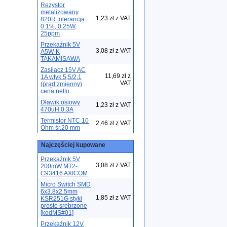
Rezystor
metalizowany
1,23 zł z VAT
820R tolerancja
0.1%, 0.25W,
25ppm
Przekaźnik 5V
3,08 zł z VAT
A5W-K
TAKAMISAWA
Zasilacz 15V AC
11,69 zł z
1A wtyk 5,5/2,1
VAT
(prąd zmienny)
cena netto
Dławik osiowy
1,23 zł z VAT
470uH 0.3A
Termistor NTC 10
2,46 zł z VAT
Ohm śr.20 mm
Najczęściej kupowane
Przekaźnik 5V
3,08 zł z VAT
200mW MT2-
C93416 AXICOM
Micro Switch SMD
6x3.8x2.5mm
1,85 zł z VAT
KSR251G styki
proste srebrzone
[kodMS#01]
Przekaźnik 12V