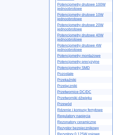
Potencjometry drutowe 100W
jednoobrotowe
Potencjometry drutowe 10W
jednoobrotowe
Potencjometry drutowe 20W
jednoobrotowe
Potencjometry drutowe 40W
jednoobrotowe
Potencjometry drutowe 4W
jednoobrotowe
Potencjometry montażowe
Potencjometry precyzyjne
Potencjometry SMD
Pozostałe
Przekaźniki
Przełączniki
Przetwornice DC/DC
Przetworniki dźwięku
Przewód
Rdzenie i korpusy ferrytowe
Regulatory napięcia
Rezonatory ceramiczne
Rezystor bezpiecznikowy
Rezystory 0.125W osiowe