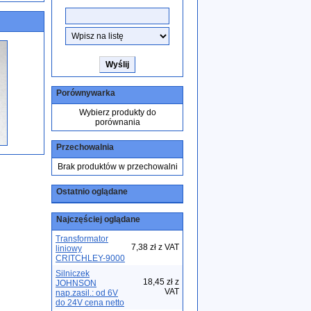
Porównywarka
Wybierz produkty do
porównania
Przechowalnia
Brak produktów w przechowalni
Ostatnio oglądane
Najczęściej oglądane
Transformator
7,38 zł z VAT
liniowy
CRITCHLEY-9000
Silniczek
18,45 zł z
JOHNSON
VAT
nap.zasil.: od 6V
do 24V cena netto