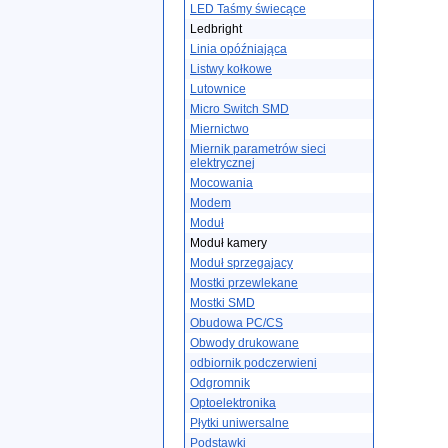
LED Taśmy świecące
Ledbright
Linia opóźniająca
Listwy kołkowe
Lutownice
Micro Switch SMD
Miernictwo
Miernik parametrów sieci
elektrycznej
Mocowania
Modem
Moduł
Moduł kamery
Moduł sprzegajacy
Mostki przewlekane
Mostki SMD
Obudowa PC/CS
Obwody drukowane
odbiornik podczerwieni
Odgromnik
Optoelektronika
Płytki uniwersalne
Podstawki