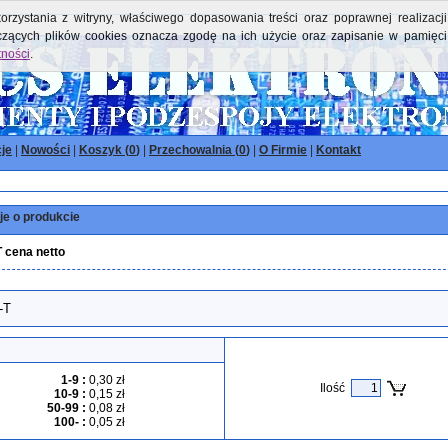
orzystania z witryny, właściwego dopasowania treści oraz poprawnej realizacji
yczących plików cookies oznacza zgodę na ich użycie oraz zapisanie w pamięci
tności
.
je
|
Nowości
|
Koszyk (
0
)
|
Przechowalnia (
0
)
|
O Firmie
|
Kontakt
je o produkcie
 cena netto
-T
1-9
:
0,30 zł
Ilość
10-9
:
0,15 zł
50-99
:
0,08 zł
100-
:
0,05 zł