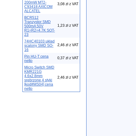
200mW MT2-
3,08 zł z VAT
C93418 AXICOM
ALCATEL
BCR512
Tranzystor SMD
1,23 zł z VAT
500mA 50V
R1=R2=4.7K SOT-
23
74HC40103 układ
2,46 zł z VAT
scalony SMD SO-
16
Pin HU-T cena
0,37 zł z VAT
netto
Micro Switch SMD
KMR221G
4.6x2.8mm
2,46 zł z VAT
srebrzone 4 styki
[kod#MS04] cena
netto