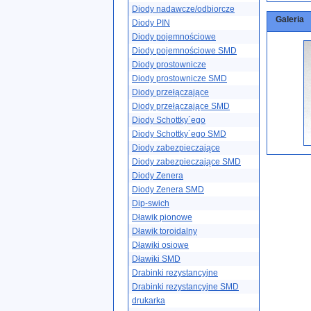
Diody nadawcze/odbiorcze
Galeria
Diody PIN
Diody pojemnościowe
Diody pojemnościowe SMD
Diody prostownicze
Diody prostownicze SMD
Diody przełączające
Diody przełączające SMD
Diody Schottky´ego
Diody Schottky´ego SMD
Diody zabezpieczające
Diody zabezpieczające SMD
Diody Zenera
Diody Zenera SMD
Dip-swich
Dławik pionowe
Dławik toroidalny
Dławiki osiowe
Dławiki SMD
Drabinki rezystancyjne
Drabinki rezystancyjne SMD
drukarka