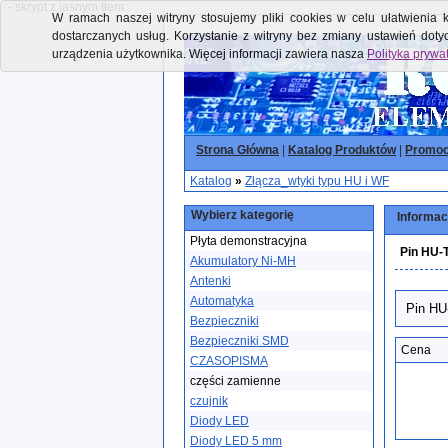
- skrypt z jasnym tłem:
W ramach naszej witryny stosujemy pliki cookies w celu ułatwienia k
dostarczanych usług. Korzystanie z witryny bez zmiany ustawień dot
urządzenia użytkownika. Więcej informacji zawiera nasza
Polityka prywa
Strona Główna
|
Katalog Produktów
|
Promoc
Katalog
»
Złącza_wtyki typu HU i WF
Wybierz kategorię
Informac
Płyta demonstracyjna
Pin HU-T
Akumulatory Ni-MH
Antenki
Automatyka
Pin HU
Bezpieczniki
Bezpieczniki SMD
Cena
CZASOPISMA
części zamienne
czujnik
Diody LED
Diody LED 5 mm