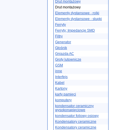
Drut montażowy
Drut montażowy
Elementy dystansowe - rolki
Elementy dystansowe - słupki
Ferryty
Ferryty; Impedancje SMD
Filtry
Generator
Głośnik
Gniazda AC
Groty lutownicze
GSM
inne
Interfejs
Kabel
Kartony
karty pamięci
komputery
kondensator ceramiczny
wysokonapięciowe
kondensator foliowy osiowy
Kondensatory ceramiczne
Kondensatory ceramiczne