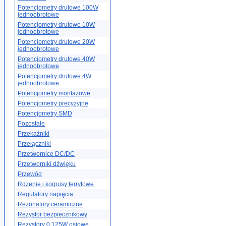
Potencjometry drutowe 100W
jednoobrotowe
Potencjometry drutowe 10W
jednoobrotowe
Potencjometry drutowe 20W
jednoobrotowe
Potencjometry drutowe 40W
jednoobrotowe
Potencjometry drutowe 4W
jednoobrotowe
Potencjometry montażowe
Potencjometry precyzyjne
Potencjometry SMD
Pozostałe
Przekaźniki
Przełączniki
Przetwornice DC/DC
Przetworniki dźwięku
Przewód
Rdzenie i korpusy ferrytowe
Regulatory napięcia
Rezonatory ceramiczne
Rezystor bezpiecznikowy
Rezystory 0.125W osiowe