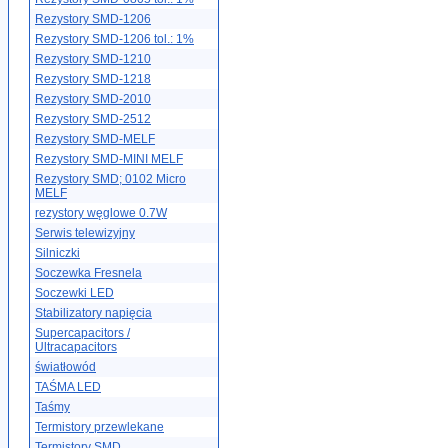
Rezystory SMD-1206
Rezystory SMD-1206 tol.: 1%
Rezystory SMD-1210
Rezystory SMD-1218
Rezystory SMD-2010
Rezystory SMD-2512
Rezystory SMD-MELF
Rezystory SMD-MINI MELF
Rezystory SMD; 0102 Micro
MELF
rezystory węglowe 0.7W
Serwis telewizyjny
Silniczki
Soczewka Fresnela
Soczewki LED
Stabilizatory napięcia
Supercapacitors /
Ultracapacitors
światłowód
TAŚMA LED
Taśmy
Termistory przewlekane
Termistory SMD