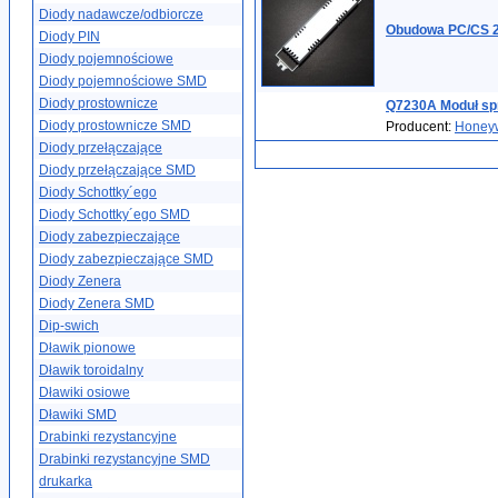
Diody nadawcze/odbiorcze
Obudowa PC/CS 2
Diody PIN
Diody pojemnościowe
Diody pojemnościowe SMD
Diody prostownicze
Q7230A Moduł spr
Diody prostownicze SMD
Producent:
Honeyw
Diody przełączające
Diody przełączające SMD
Diody Schottky´ego
Diody Schottky´ego SMD
Diody zabezpieczające
Diody zabezpieczające SMD
Diody Zenera
Diody Zenera SMD
Dip-swich
Dławik pionowe
Dławik toroidalny
Dławiki osiowe
Dławiki SMD
Drabinki rezystancyjne
Drabinki rezystancyjne SMD
drukarka