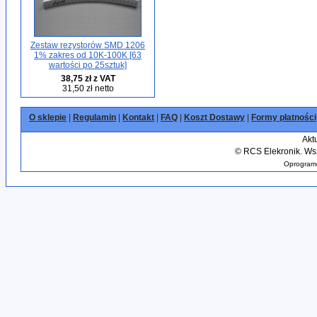
Zestaw rezystorów SMD 1206
1% zakres od 10K-100K [63
wartości po 25sztuk]
38,75 zł z VAT
31,50 zł netto
O sklepie
|
Regulamin
|
Kontakt
|
FAQ
|
Koszt Dostawy
|
Formy płatności
Akt
©
RCS Elekronik. Wsz
Oprogramo