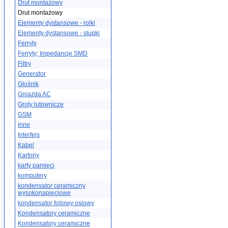
Drut montażowy
Drut montażowy
Elementy dystansowe - rolki
Elementy dystansowe - słupki
Ferryty
Ferryty; Impedancje SMD
Filtry
Generator
Głośnik
Gniazda AC
Groty lutownicze
GSM
inne
Interfejs
Kabel
Kartony
karty pamięci
komputery
kondensator ceramiczny
wysokonapięciowe
kondensator foliowy osiowy
Kondensatory ceramiczne
Kondensatory ceramiczne