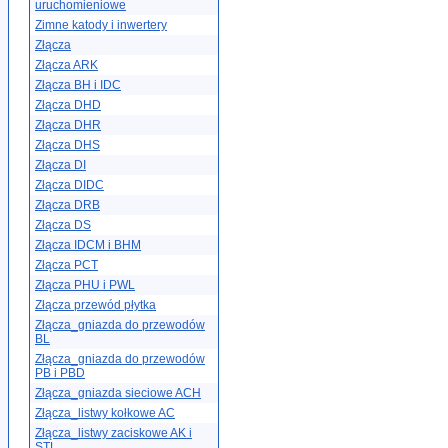
uruchomieniowe
Zimne katody i inwertery
Złącza
Złącza ARK
Złącza BH i IDC
Złącza DHD
Złącza DHR
Złącza DHS
Złącza DI
Złącza DIDC
Złącza DRB
Złącza DS
Złącza IDCM i BHM
Złącza PCT
Złącza PHU i PWL
Złącza przewód płytka
Złącza_gniazda do przewodów
BL
Złącza_gniazda do przewodów
PB i PBD
Złącza_gniazda sieciowe ACH
Złącza_listwy kołkowe AC
Złącza_listwy zaciskowe AK i
STL