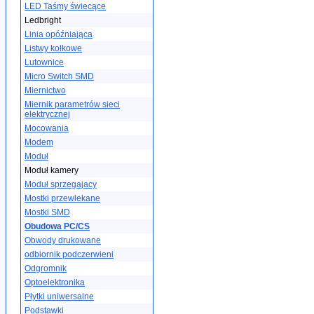
LED Taśmy świecące
Ledbright
Linia opóźniająca
Listwy kołkowe
Lutownice
Micro Switch SMD
Miernictwo
Miernik parametrów sieci
elektrycznej
Mocowania
Modem
Moduł
Moduł kamery
Moduł sprzegajacy
Mostki przewlekane
Mostki SMD
Obudowa PC/CS
Obwody drukowane
odbiornik podczerwieni
Odgromnik
Optoelektronika
Płytki uniwersalne
Podstawki