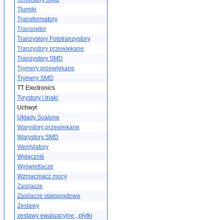
Tłumiki
Transformatory
Transoptor
Tranzystory Fototranzystory
Tranzystory przewlekane
Tranzystory SMD
Trymery przewlekane
Trymery SMD
TT Electronics
Tyrystory i triaki
Uchwyt
Układy Scalone
Warystory przewlekane
Warystory SMD
Wentylatory
Wyłącznik
Wyświetlacze
Wzmacniacz mocy
Zasilacze
Zasilacze stałoprądowe
Zestawy
zestawy ewaluacyjne , płytki