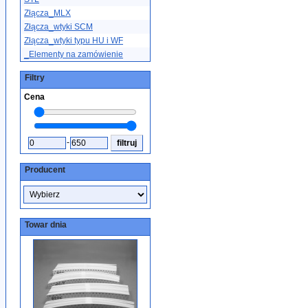
Złącza_MLX
Złącza_wtyki SCM
Złącza_wtyki typu HU i WF
_Elementy na zamówienie
Filtry
Cena
-
Producent
Towar dnia