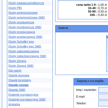
Diody nadawcze/odbiorcze
cena netto 1-9
:
1,00 zł
Diody PIN
10-49
:
0,70 zł
50-99
:
0,50 zł
Diody pojemnościowe
100-
:
0,40 zł
Diody pojemnościowe SMD
Diody prostownicze
Diody prostownicze SMD
Galeria
Diody przełączające
Diody przełączające SMD
Diody Schottky´ego
Diody Schottky´ego SMD
Diody zabezpieczające
Diody zabezpieczające SMD
Diody Zenera
Diody Zenera SMD
Dip-swich
Dławik pionowe
Dławik toroidalny
Zapytaj o szczegóły
Dławiki osiowe
Dławiki SMD
Imię i nazwisko:
Drabinki rezystancyjne
E-mail:
Drabinki rezystancyjne SMD
Telefon:
drukarka