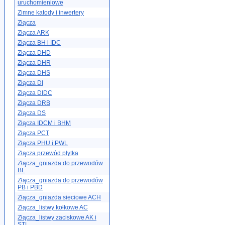
uruchomieniowe
Zimne katody i inwertery
Złącza
Złącza ARK
Złącza BH i IDC
Złącza DHD
Złącza DHR
Złącza DHS
Złącza DI
Złącza DIDC
Złącza DRB
Złącza DS
Złącza IDCM i BHM
Złącza PCT
Złącza PHU i PWL
Złącza przewód płytka
Złącza_gniazda do przewodów
BL
Złącza_gniazda do przewodów
PB i PBD
Złącza_gniazda sieciowe ACH
Złącza_listwy kołkowe AC
Złącza_listwy zaciskowe AK i
STL