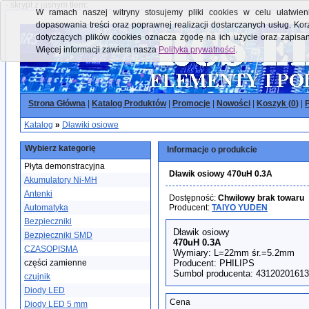
- skrypt z jasnym tłem:
W ramach naszej witryny stosujemy pliki cookies w celu ułatwieni
dopasowania treści oraz poprawnej realizacji dostarczanych usług. Kor
dotyczących plików cookies oznacza zgodę na ich użycie oraz zapisa
Więcej informacji zawiera nasza
Polityka prywatności
.
Strona Główna
|
Katalog Produktów
|
Promocje
|
Nowości
|
Koszyk (
0
)
|
P
Katalog
»
Dławiki osiowe
Wybierz kategorię
Informacje o produkcie
Płyta demonstracyjna
Dławik osiowy 470uH 0.3A
Akumulatory Ni-MH
Antenki
Dostępność:
Chwilowy brak towaru
Automatyka
Producent:
TAIYO YUDEN
Bezpieczniki
Dławik osiowy
Bezpieczniki SMD
470uH 0.3A
CZASOPISMA
Wymiary: L=22mm śr.=5.2mm
części zamienne
Producent: PHILIPS
Sumbol producenta: 4312020161
czujnik
Diody LED
Cena
Diody LED 5 mm