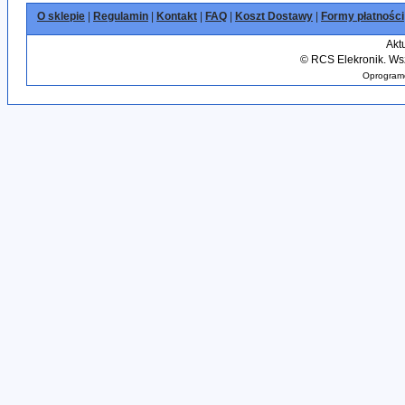
O sklepie
|
Regulamin
|
Kontakt
|
FAQ
|
Koszt Dostawy
|
Formy płatności
Akt
©
RCS Elekronik. Wsz
Oprogramo