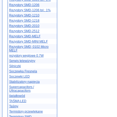
Rezystory SMD-1206
Rezystory SMD-1206 tol.: 1%
Rezystory SMD-1210
Rezystory SMD-1218
Rezystory SMD-2010
Rezystory SMD-2512
Rezystory SMD-MELF
Rezystory SMD-MINI MELF
Rezystory SMD; 0102 Micro
MELF
rezystory węglowe 0.7W
Serwis telewizyjny
Silniczki
Soczewka Fresnela
Soczewki LED
Stabilizatory napięcia
Supercapacitors /
Ultracapacitors
światłowód
TAŚMA LED
Taśmy
Termistory przewlekane
Termistory SMD