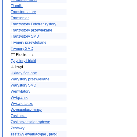
Tłumiki
Transformatory
Transoptor
Tranzystory Fototranzystory
Tranzystory przewlekane
Tranzystory SMD
Trymery przewlekane
Trymery SMD
TT Electronics
Tyrystory i triaki
Uchwyt
Układy Scalone
Warystory przewlekane
Warystory SMD
Wentylatory
Wyłącznik
Wyświetlacze
Wzmacniacz mocy
Zasilacze
Zasilacze stałoprądowe
Zestawy
zestawy ewaluacyjne , płytki