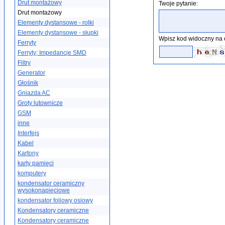
Drut montażowy
Twoje pytanie:
Drut montażowy
Elementy dystansowe - rolki
Elementy dystansowe - słupki
Wpisz kod widoczny na 
Ferryty
Ferryty; Impedancje SMD
Filtry
Generator
Głośnik
Gniazda AC
Groty lutownicze
GSM
inne
Interfejs
Kabel
Kartony
karty pamięci
komputery
kondensator ceramiczny
wysokonapięciowe
kondensator foliowy osiowy
Kondensatory ceramiczne
Kondensatory ceramiczne