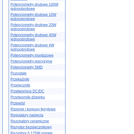
Potencjometry drutowe 100W
jednoobrotowe
Potencjometry drutowe 10W
jednoobrotowe
Potencjometry drutowe 20W
jednoobrotowe
Potencjometry drutowe 40W
jednoobrotowe
Potencjometry drutowe 4W
jednoobrotowe
Potencjometry montażowe
Potencjometry precyzyjne
Potencjometry SMD
Pozostałe
Przekaźniki
Przełączniki
Przetwornice DC/DC
Przetworniki dźwięku
Przewód
Rdzenie i korpusy ferrytowe
Regulatory napięcia
Rezonatory ceramiczne
Rezystor bezpiecznikowy
Rezystory 0.125W osiowe