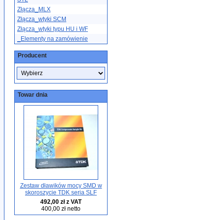
Złącza_MLX
Złącza_wtyki SCM
Złącza_wtyki typu HU i WF
_Elementy na zamówienie
Producent
Towar dnia
Zestaw dławików mocy SMD w
skoroszycie TDK seria SLF
492,00 zł z VAT
400,00 zł netto