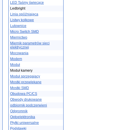
LED Taśmy świecące
Ledbright
Linia opóźniająca
Listwy kołkowe
Lutownice
Micro Switch SMD
Miernictwo
Miernik parametrów sieci
elektrycznej
Mocowania
Modem
Moduł
Moduł kamery
Moduł sprzegajacy
Mostki przewlekane
Mostki SMD
Obudowa PC/CS
Obwody drukowane
odbiornik podczerwieni
Odgromnik
Optoelektronika
Płytki uniwersalne
Podstawki