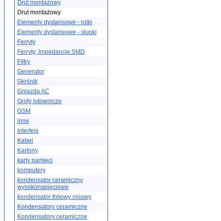
Drut montażowy
Drut montażowy
Elementy dystansowe - rolki
Elementy dystansowe - słupki
Ferryty
Ferryty; Impedancje SMD
Filtry
Generator
Głośnik
Gniazda AC
Groty lutownicze
GSM
inne
Interfejs
Kabel
Kartony
karty pamięci
komputery
kondensator ceramiczny
wysokonapięciowe
kondensator foliowy osiowy
Kondensatory ceramiczne
Kondensatory ceramiczne