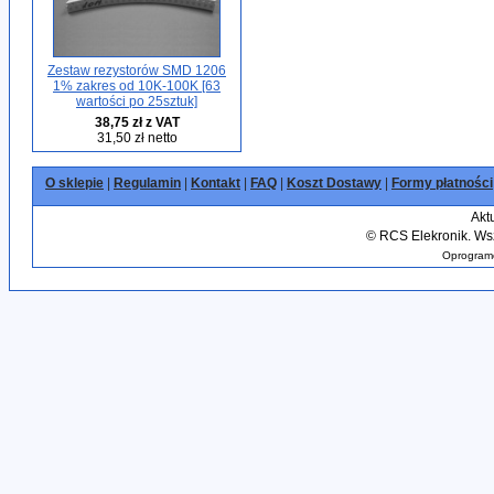
Zestaw rezystorów SMD 1206
1% zakres od 10K-100K [63
wartości po 25sztuk]
38,75 zł z VAT
31,50 zł netto
O sklepie
|
Regulamin
|
Kontakt
|
FAQ
|
Koszt Dostawy
|
Formy płatności
Akt
©
RCS Elekronik. Wsz
Oprogramo