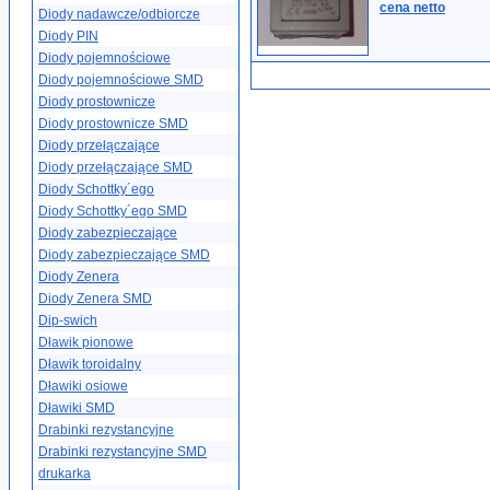
cena netto
Diody nadawcze/odbiorcze
Diody PIN
Diody pojemnościowe
Diody pojemnościowe SMD
Diody prostownicze
Diody prostownicze SMD
Diody przełączające
Diody przełączające SMD
Diody Schottky´ego
Diody Schottky´ego SMD
Diody zabezpieczające
Diody zabezpieczające SMD
Diody Zenera
Diody Zenera SMD
Dip-swich
Dławik pionowe
Dławik toroidalny
Dławiki osiowe
Dławiki SMD
Drabinki rezystancyjne
Drabinki rezystancyjne SMD
drukarka