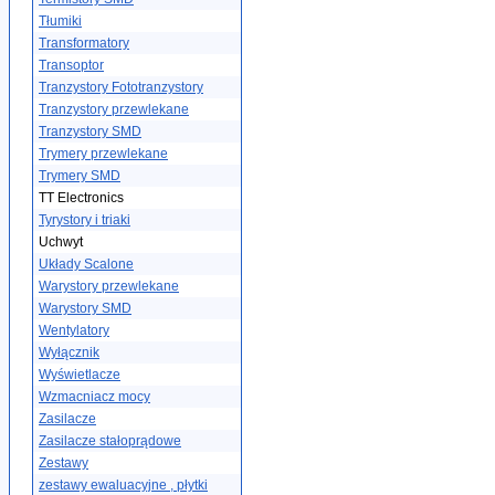
Tłumiki
Transformatory
Transoptor
Tranzystory Fototranzystory
Tranzystory przewlekane
Tranzystory SMD
Trymery przewlekane
Trymery SMD
TT Electronics
Tyrystory i triaki
Uchwyt
Układy Scalone
Warystory przewlekane
Warystory SMD
Wentylatory
Wyłącznik
Wyświetlacze
Wzmacniacz mocy
Zasilacze
Zasilacze stałoprądowe
Zestawy
zestawy ewaluacyjne , płytki