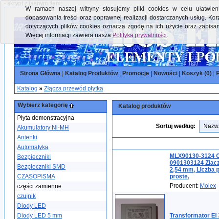
- skrypt z jasnym tłem:
W ramach naszej witryny stosujemy pliki cookies w celu ułatwieni
dopasowania treści oraz poprawnej realizacji dostarczanych usług. Kor
dotyczących plików cookies oznacza zgodę na ich użycie oraz zapisa
Więcej informacji zawiera nasza
Polityka prywatności
.
Strona Główna
|
Katalog Produktów
|
Promocje
|
Nowości
|
Koszyk (
0
)
|
P
Katalog
»
Złącza przewód płytka
Wybierz kategorię
Katalog produktów
Płyta demonstracyjna
Sortuj według:
Akumulatory Ni-MH
Antenki
Automatyka
MLX90130-3124 O
Bezpieczniki
0901303124 Złacze
Bezpieczniki SMD
2,54 mm, Liczba p
CZASOPISMA
proste,
Producent:
Molex
części zamienne
czujnik
Diody LED
Diody LED 5 mm
Transformator EI