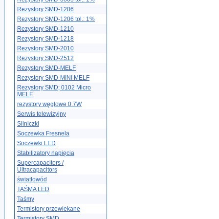
Rezystory SMD-1206
Rezystory SMD-1206 tol.: 1%
Rezystory SMD-1210
Rezystory SMD-1218
Rezystory SMD-2010
Rezystory SMD-2512
Rezystory SMD-MELF
Rezystory SMD-MINI MELF
Rezystory SMD; 0102 Micro
MELF
rezystory węglowe 0.7W
Serwis telewizyjny
Silniczki
Soczewka Fresnela
Soczewki LED
Stabilizatory napięcia
Supercapacitors /
Ultracapacitors
światłowód
TAŚMA LED
Taśmy
Termistory przewlekane
Termistory SMD