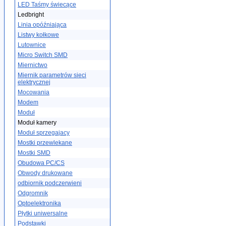
LED Taśmy świecące
Ledbright
Linia opóźniająca
Listwy kołkowe
Lutownice
Micro Switch SMD
Miernictwo
Miernik parametrów sieci
elektrycznej
Mocowania
Modem
Moduł
Moduł kamery
Moduł sprzegajacy
Mostki przewlekane
Mostki SMD
Obudowa PC/CS
Obwody drukowane
odbiornik podczerwieni
Odgromnik
Optoelektronika
Płytki uniwersalne
Podstawki