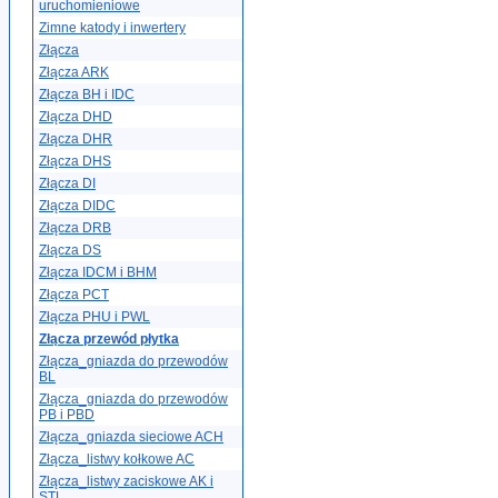
uruchomieniowe
Zimne katody i inwertery
Złącza
Złącza ARK
Złącza BH i IDC
Złącza DHD
Złącza DHR
Złącza DHS
Złącza DI
Złącza DIDC
Złącza DRB
Złącza DS
Złącza IDCM i BHM
Złącza PCT
Złącza PHU i PWL
Złącza przewód płytka
Złącza_gniazda do przewodów
BL
Złącza_gniazda do przewodów
PB i PBD
Złącza_gniazda sieciowe ACH
Złącza_listwy kołkowe AC
Złącza_listwy zaciskowe AK i
STL