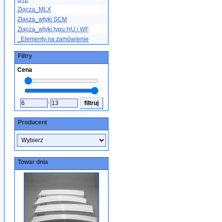
Złącza_MLX
Złącza_wtyki SCM
Złącza_wtyki typu HU i WF
_Elementy na zamówienie
Filtry
Cena
-
Producent
Towar dnia