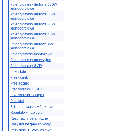
Potencjometry drutowe 100W
jednoobrotowe
Potencjometry drutowe 10W
jednoobrotowe
Potencjometry drutowe 20W
jednoobrotowe
Potencjometry drutowe 40W
jednoobrotowe
Potencjometry drutowe 4W
jednoobrotowe
Potencjometry montażowe
Potencjometry precyzyjne
Potencjometry SMD
Pozostałe
Przekaźniki
Przełączniki
Przetwornice DC/DC
Przetworniki dźwięku
Przewód
Rdzenie i korpusy ferrytowe
Regulatory napięcia
Rezonatory ceramiczne
Rezystor bezpiecznikowy
Rezystory 0.125W osiowe