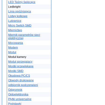
LED Taśmy świecące
Ledbright
Linia opóźniająca
Listwy kołkowe
Lutownice
Micro Switch SMD
Miernictwo
Miernik parametrów sieci
elektrycznej
Mocowania
Modem
Moduł
Moduł kamery
Moduł sprzegajacy
Mostki przewlekane
Mostki SMD
Obudowa PC/CS
Obwody drukowane
odbiornik podczerwieni
Odgromnik
Optoelektronika
Płytki uniwersalne
Podstawki