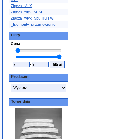
Złącza_MLX
Złącza_wtyki SCM
Złącza_wtyki typu HU i WF
_Elementy na zamówienie
Filtry
Cena
-
Producent
Towar dnia