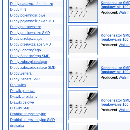
Kondensator SMD
Diody nadawcze/odbiorcze
[opakowanie 100 
Diody PIN
Producent:
Walsin
Diody pojemnościowe
Diody pojemnościowe SMD
Diody prostownicze
Diody prostownicze SMD
Kondensator SMD
Diody przełączające
[opakowanie 100 
Diody przełączające SMD
Producent:
Walsin
Diody Schottky´ego
Diody Schottky´ego SMD
Diody zabezpieczające
Diody zabezpieczające SMD
Kondensator SMD
[opakowanie 100 
Diody Zenera
Producent:
Walsin
Diody Zenera SMD
Dip-swich
Dławik pionowe
Dławik toroidalny
Kondensator SMD
Dławiki osiowe
[opakowanie 100 
Dławiki SMD
Producent:
Walsin
Drabinki rezystancyjne
Drabinki rezystancyjne SMD
drukarka