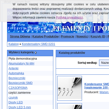
- skrypt z jasnym tłem:
W ramach naszej witryny stosujemy pliki cookies w celu ułatwieni
dopasowania treści oraz poprawnej realizacji dostarczanych usług. Kor
dotyczących plików cookies oznacza zgodę na ich użycie oraz zapisa
Więcej informacji zawiera nasza
Polityka prywatności
.
Strona Główna
|
Katalog Produktów
|
Promocje
|
Nowości
|
Koszyk (
0
)
|
P
Katalog
»
Kondensatory SMD 0201
Wybierz kategorię
Katalog produktów
Płyta demonstracyjna
Sortuj według:
Akumulatory Ni-MH
Antenki
Automatyka
Bezpieczniki
Bezpieczniki SMD
Kondensator SMD
[opakowanie 100 
CZASOPISMA
Producent:
Walsin
części zamienne
czujnik
Diody LED
Diody LED 5 mm