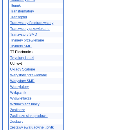
Tłumiki
Transformatory
Transoptor
Tranzystory Fototranzystory
Tranzystory przewlekane
Tranzystory SMD
Trymery przewlekane
Trymery SMD
TT Electronics
Tyrystory i triaki
Uchwyt
Układy Scalone
Warystory przewlekane
Warystory SMD
Wentylatory
Wyłącznik
Wyświetlacze
Wzmacniacz mocy
Zasilacze
Zasilacze stałoprądowe
Zestawy
zestawy ewaluacyjne , płytki