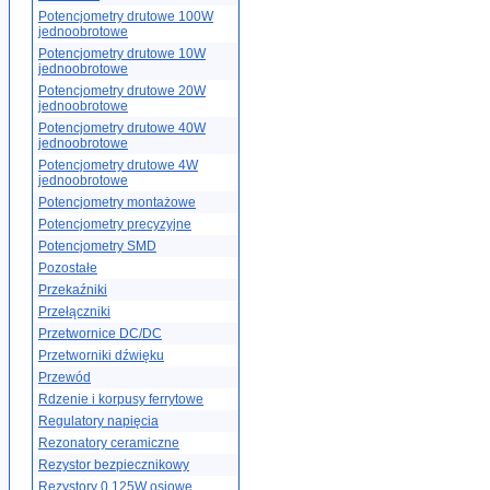
Potencjometry drutowe 100W
jednoobrotowe
Potencjometry drutowe 10W
jednoobrotowe
Potencjometry drutowe 20W
jednoobrotowe
Potencjometry drutowe 40W
jednoobrotowe
Potencjometry drutowe 4W
jednoobrotowe
Potencjometry montażowe
Potencjometry precyzyjne
Potencjometry SMD
Pozostałe
Przekaźniki
Przełączniki
Przetwornice DC/DC
Przetworniki dźwięku
Przewód
Rdzenie i korpusy ferrytowe
Regulatory napięcia
Rezonatory ceramiczne
Rezystor bezpiecznikowy
Rezystory 0.125W osiowe