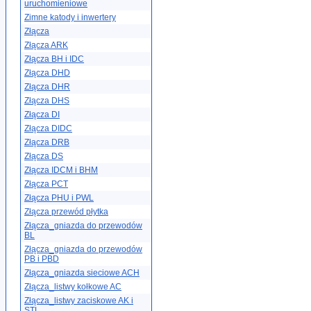
uruchomieniowe
Zimne katody i inwertery
Złącza
Złącza ARK
Złącza BH i IDC
Złącza DHD
Złącza DHR
Złącza DHS
Złącza DI
Złącza DIDC
Złącza DRB
Złącza DS
Złącza IDCM i BHM
Złącza PCT
Złącza PHU i PWL
Złącza przewód płytka
Złącza_gniazda do przewodów
BL
Złącza_gniazda do przewodów
PB i PBD
Złącza_gniazda sieciowe ACH
Złącza_listwy kołkowe AC
Złącza_listwy zaciskowe AK i
STL