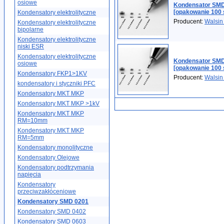
osiowe
Kondensator SMD
[opakowanie 100 
Kondensatory elektrolityczne
Producent:
Walsin
Kondensatory elektrolityczne
bipolarne
Kondensatory elektrolityczne
niski ESR
Kondensatory elektrolityczne
Kondensator SMD
osiowe
[opakowanie 100 
Kondensatory FKP1>1KV
Producent:
Walsin
kondensatory i styczniki PFC
Kondensatory MKT MKP
Kondensatory MKT MKP >1kV
Kondensatory MKT MKP
RM=10mm
Kondensatory MKT MKP
RM=5mm
Kondensatory monolityczne
Kondensatory Olejowe
Kondensatory podtrzymania
napięcia
Kondensatory
przeciwzakłóceniowe
Kondensatory SMD 0201
Kondensatory SMD 0402
Kondensatory SMD 0603