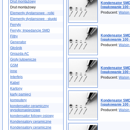
Drut montażowy
Kondensator SMD
[opakowanie 100 
Drut montażowy
Producent:
Walsin
Elementy dystansowe - rolki
Elementy dystansowe - słupki
Ferryty
Ferryty; Impedancje SMD
Kondensator SMD
Filtry
[opakowanie 100 
Generator
Producent:
Walsin
Głośnik
Gniazda AC
Groty lutownicze
GSM
Kondensator SMD
inne
[opakowanie 100 
Interfejs
Producent:
Walsin
Kabel
Kartony
karty pamięci
komputery
Kondensator SMD
[opakowanie 100 
kondensator ceramiczny
wysokonapięciowe
Producent:
Walsin
kondensator foliowy osiowy
Kondensatory ceramiczne
Kondensatory ceramiczne