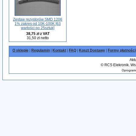
Zestaw rezystorów SMD 1206
1% zakres od 10K-100K [63
wartości po 25sztuk]
38,75 zł z VAT
31,50 zł netto
O sklepie
|
Regulamin
|
Kontakt
|
FAQ
|
Koszt Dostawy
|
Formy płatności
Akt
©
RCS Elekronik. Wsz
Oprogramo