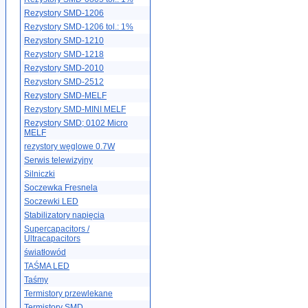
Rezystory SMD-1206
Rezystory SMD-1206 tol.: 1%
Rezystory SMD-1210
Rezystory SMD-1218
Rezystory SMD-2010
Rezystory SMD-2512
Rezystory SMD-MELF
Rezystory SMD-MINI MELF
Rezystory SMD; 0102 Micro
MELF
rezystory węglowe 0.7W
Serwis telewizyjny
Silniczki
Soczewka Fresnela
Soczewki LED
Stabilizatory napięcia
Supercapacitors /
Ultracapacitors
światłowód
TAŚMA LED
Taśmy
Termistory przewlekane
Termistory SMD