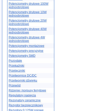
Potencjometry drutowe 100W
jednoobrotowe
Potencjometry drutowe 10W
jednoobrotowe
Potencjometry drutowe 20W
jednoobrotowe
Potencjometry drutowe 40W
jednoobrotowe
Potencjometry drutowe 4W
jednoobrotowe
Potencjometry montażowe
Potencjometry precyzyjne
Potencjometry SMD
Pozostałe
Przekaźniki
Przełączniki
Przetwornice DC/DC
Przetworniki dźwięku
Przewód
Rdzenie i korpusy ferrytowe
Regulatory napięcia
Rezonatory ceramiczne
Rezystor bezpiecznikowy
Rezystory 0.125W osiowe