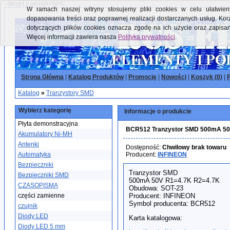
- skrypt z jasnym tłem:
W ramach naszej witryny stosujemy pliki cookies w celu ułatwieni
dopasowania treści oraz poprawnej realizacji dostarczanych usług. Kor
dotyczących plików cookies oznacza zgodę na ich użycie oraz zapisa
Więcej informacji zawiera nasza
Polityka prywatności
.
Strona Główna
|
Katalog Produktów
|
Promocje
|
Nowości
|
Koszyk (
0
)
|
P
Katalog
»
Tranzystory SMD
Wybierz kategorię
Informacje o produkcie
Płyta demonstracyjna
BCR512 Tranzystor SMD 500mA 50
Akumulatory Ni-MH
Antenki
Dostępność:
Chwilowy brak towaru
Automatyka
Producent:
INFINEON
Bezpieczniki
Tranzystor SMD
Bezpieczniki SMD
500mA 50V R1=4.7K R2=4.7K
CZASOPISMA
Obudowa: SOT-23
części zamienne
Producent: INFINEON
Symbol producenta: BCR512
czujnik
Diody LED
Karta katalogowa:
Diody LED 5 mm