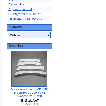
Złącza_MLX
Złącza_wtyki SCM
Złącza_wtyki typu HU i WF
_Elementy na zamówienie
Producent
Towar dnia
Zestaw rezystorów SMD 1206
1% zakres od 100R-1K [
62wartości po 25sztuk]
38,13 zł z VAT
31,00 zł netto