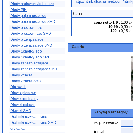
http://html.alldatasheet.com/h
Diody nadawcze/odbiorcze
Diody PIN
Cena
Diody pojemnościowe
Diody pojemnościowe SMD
cena netto 1-9
:
1,00 zł
10-99
:
0,50 zł
Diody prostownicze
100-
:
0,15 zł
Diody prostownicze SMD
Diody przełączające
Diody przełączające SMD
Galeria
Diody Schottky´ego
Diody Schottky´ego SMD
Diody zabezpieczające
Diody zabezpieczające SMD
Diody Zenera
Diody Zenera SMD
Dip-swich
Dławik pionowe
Dławik toroidalny
Dławiki osiowe
Dławiki SMD
Zapytaj o szczegóły
Drabinki rezystancyjne
Drabinki rezystancyjne SMD
Imię i nazwisko:
drukarka
E-mail: