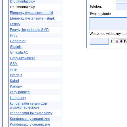
Drut montażowy
Telefon:
Drut montażowy
Elementy dystansowe - rolki
Twoje pytanie:
Elementy dystansowe - słupki
Ferryty
Ferryty; Impedancje SMD
Wpisz kod widoczny na 
Filtry
Generator
Głośnik
Gniazda AC
Groty lutownicze
GSM
inne
Interfejs
Kabel
Kartony
karty pamięci
komputery
kondensator ceramiczny
wysokonapięciowe
kondensator foliowy osiowy
Kondensatory ceramiczne
Kondensatory ceramiczne