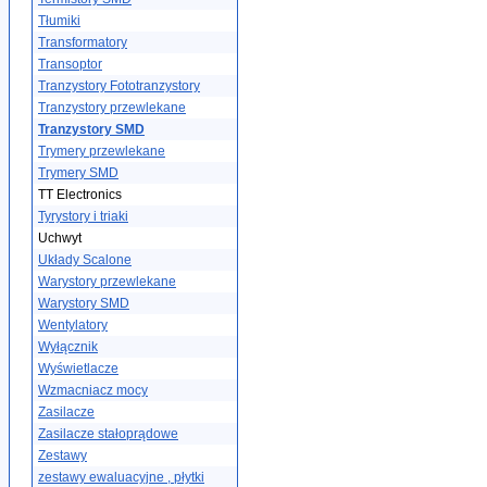
Tłumiki
Transformatory
Transoptor
Tranzystory Fototranzystory
Tranzystory przewlekane
Tranzystory SMD
Trymery przewlekane
Trymery SMD
TT Electronics
Tyrystory i triaki
Uchwyt
Układy Scalone
Warystory przewlekane
Warystory SMD
Wentylatory
Wyłącznik
Wyświetlacze
Wzmacniacz mocy
Zasilacze
Zasilacze stałoprądowe
Zestawy
zestawy ewaluacyjne , płytki