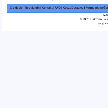
O sklepie
|
Regulamin
|
Kontakt
|
FAQ
|
Koszt Dostawy
|
Formy płatności
Akt
©
RCS Elekronik. Wsz
Oprogramo