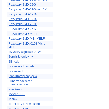
Rezystory SMD-1206
Rezystory SMD-1206 tol.: 1%
Rezystory SMD-1210
Rezystory SMD-1218
Rezystory SMD-2010
Rezystory SMD-2512
Rezystory SMD-MELF
Rezystory SMD-MINI MELF
Rezystory SMD; 0102 Micro
MELF
rezystory węglowe 0.7W
Serwis telewizyjny
Silniczki
Soczewka Fresnela
Soczewki LED
Stabilizatory napięcia
Supercapacitors /
Ultracapacitors
światłowód
TAŚMA LED
Taśmy
Termistory przewlekane
Termistory SMD