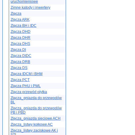
uruchomieniowe
Zimne katody i inwertery
Złącza
Złącza ARK
Złącza BH i IDC
Złącza DHD
Złącza DHR
Złącza DHS
Złącza DI
Złącza DIDC
Złącza DRB
Złącza DS
Złącza IDCM i BHM
Złącza PCT
Złącza PHU i PWL
Złącza przewód płytka
Złącza_gniazda do przewodów
BL
Złącza_gniazda do przewodów
PB i PBD
Złącza_gniazda sieciowe ACH
Złącza_listwy kołkowe AC
Złącza_listwy zaciskowe AK i
STL