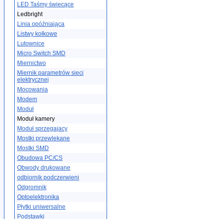
LED Taśmy świecące
Ledbright
Linia opóźniająca
Listwy kołkowe
Lutownice
Micro Switch SMD
Miernictwo
Miernik parametrów sieci
elektrycznej
Mocowania
Modem
Moduł
Moduł kamery
Moduł sprzegajacy
Mostki przewlekane
Mostki SMD
Obudowa PC/CS
Obwody drukowane
odbiornik podczerwieni
Odgromnik
Optoelektronika
Płytki uniwersalne
Podstawki