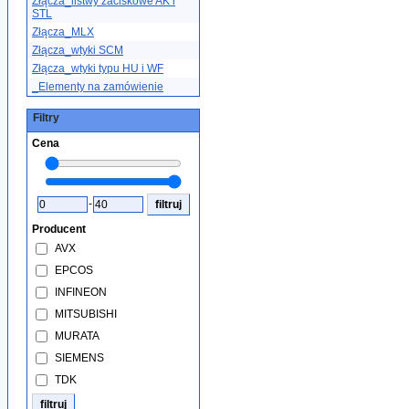
Złącza_listwy zaciskowe AK i
STL
Złącza_MLX
Złącza_wtyki SCM
Złącza_wtyki typu HU i WF
_Elementy na zamówienie
Filtry
Cena
-
Producent
AVX
EPCOS
INFINEON
MITSUBISHI
MURATA
SIEMENS
TDK