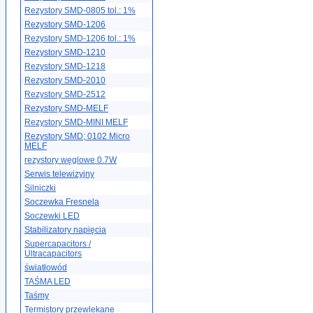
Rezystory SMD-0805 tol.: 1%
Rezystory SMD-1206
Rezystory SMD-1206 tol.: 1%
Rezystory SMD-1210
Rezystory SMD-1218
Rezystory SMD-2010
Rezystory SMD-2512
Rezystory SMD-MELF
Rezystory SMD-MINI MELF
Rezystory SMD; 0102 Micro
MELF
rezystory węglowe 0.7W
Serwis telewizyjny
Silniczki
Soczewka Fresnela
Soczewki LED
Stabilizatory napięcia
Supercapacitors /
Ultracapacitors
światłowód
TAŚMA LED
Taśmy
Termistory przewlekane