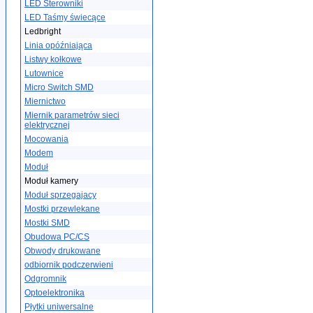
LED Sterowniki
LED Taśmy świecące
Ledbright
Linia opóźniająca
Listwy kołkowe
Lutownice
Micro Switch SMD
Miernictwo
Miernik parametrów sieci
elektrycznej
Mocowania
Modem
Moduł
Moduł kamery
Moduł sprzegajacy
Mostki przewlekane
Mostki SMD
Obudowa PC/CS
Obwody drukowane
odbiornik podczerwieni
Odgromnik
Optoelektronika
Płytki uniwersalne