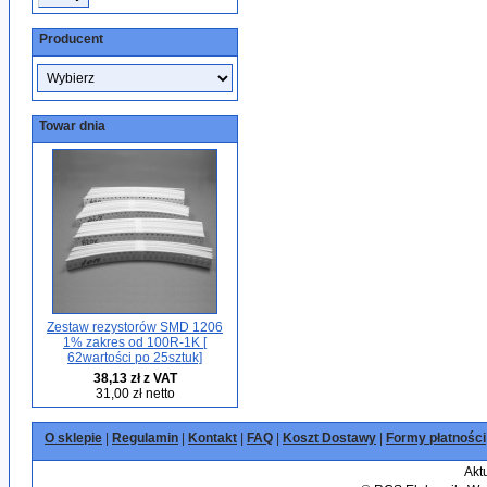
Producent
Towar dnia
Zestaw rezystorów SMD 1206
1% zakres od 100R-1K [
62wartości po 25sztuk]
38,13 zł z VAT
31,00 zł netto
O sklepie
|
Regulamin
|
Kontakt
|
FAQ
|
Koszt Dostawy
|
Formy płatności
Akt