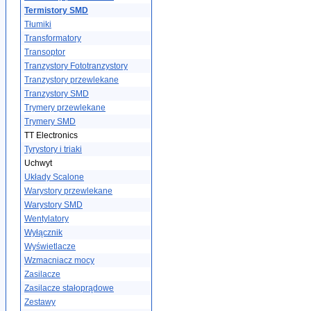
Termistory SMD
Tłumiki
Transformatory
Transoptor
Tranzystory Fototranzystory
Tranzystory przewlekane
Tranzystory SMD
Trymery przewlekane
Trymery SMD
TT Electronics
Tyrystory i triaki
Uchwyt
Układy Scalone
Warystory przewlekane
Warystory SMD
Wentylatory
Wyłącznik
Wyświetlacze
Wzmacniacz mocy
Zasilacze
Zasilacze stałoprądowe
Zestawy