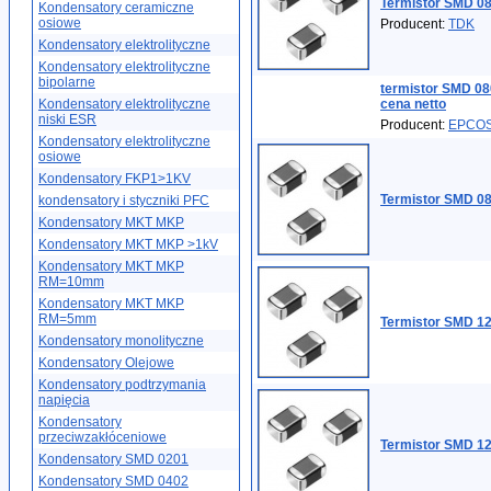
Termistor SMD 0
Kondensatory ceramiczne
osiowe
Producent:
TDK
Kondensatory elektrolityczne
Kondensatory elektrolityczne
bipolarne
termistor SMD 0
Kondensatory elektrolityczne
cena netto
niski ESR
Producent:
EPCO
Kondensatory elektrolityczne
osiowe
Kondensatory FKP1>1KV
Termistor SMD 0
kondensatory i styczniki PFC
Kondensatory MKT MKP
Kondensatory MKT MKP >1kV
Kondensatory MKT MKP
RM=10mm
Kondensatory MKT MKP
RM=5mm
Termistor SMD 1
Kondensatory monolityczne
Kondensatory Olejowe
Kondensatory podtrzymania
napięcia
Kondensatory
przeciwzakłóceniowe
Termistor SMD 1
Kondensatory SMD 0201
Kondensatory SMD 0402