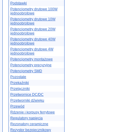
Podstawki
Potencjometry drutowe 100W
jednoobrotowe
Potencjometry drutowe 10W
jednoobrotowe
Potencjometry drutowe 20W
jednoobrotowe
Potencjometry drutowe 40W
jednoobrotowe
Potencjometry drutowe 4W
jednoobrotowe
Potencjometry montażowe
Potencjometry precyzyjne
Potencjometry SMD
Pozostałe
Przekaźniki
Przełączniki
Przetwornice DC/DC
Przetworniki dźwięku
Przewód
Rdzenie i korpusy ferrytowe
Regulatory napięcia
Rezonatory ceramiczne
Rezystor bezpiecznikowy