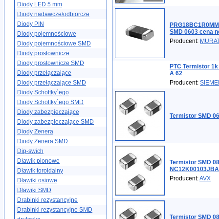
Diody LED 5 mm
Diody nadawcze/odbiorcze
Diody PIN
PRG18BC1R0MM1
SMD 0603 cena n
Diody pojemnościowe
Producent:
MURA
Diody pojemnościowe SMD
Diody prostownicze
Diody prostownicze SMD
PTC Termistor 1k
Diody przełączające
A 62
Diody przełączające SMD
Producent:
SIEME
Diody Schottky´ego
Diody Schottky´ego SMD
Diody zabezpieczające
Termistor SMD 06
Diody zabezpieczające SMD
Diody Zenera
Diody Zenera SMD
Dip-swich
Dławik pionowe
Termistor SMD 0
NC12K00103JBA
Dławik toroidalny
Producent:
AVX
Dławiki osiowe
Dławiki SMD
Drabinki rezystancyjne
Drabinki rezystancyjne SMD
Termistor SMD 0