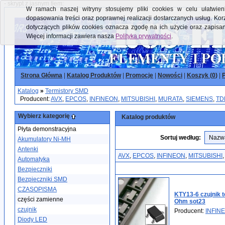
- skrypt z jasnym tłem:
W ramach naszej witryny stosujemy pliki cookies w celu ułatwieni
dopasowania treści oraz poprawnej realizacji dostarczanych usług. Kor
dotyczących plików cookies oznacza zgodę na ich użycie oraz zapisa
Więcej informacji zawiera nasza
Polityka prywatności
.
Strona Główna
|
Katalog Produktów
|
Promocje
|
Nowości
|
Koszyk (
0
)
|
P
Katalog
»
Termistory SMD
Producent:
AVX
,
EPCOS
,
INFINEON
,
MITSUBISHI
,
MURATA
,
SIEMENS
,
TD
Wybierz kategorię
Katalog produktów
Płyta demonstracyjna
Sortuj według:
Akumulatory Ni-MH
Antenki
AVX
,
EPCOS
,
INFINEON
,
MITSUBISHI
Automatyka
Bezpieczniki
Bezpieczniki SMD
CZASOPISMA
KTY13-6 czujnik 
części zamienne
Ohm sot23
czujnik
Producent:
INFIN
Diody LED