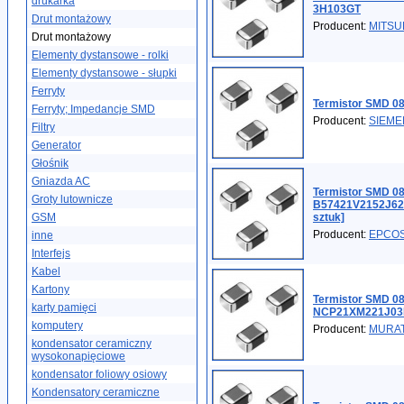
drukarka
3H103GT
Drut montażowy
Producent:
MITSU
Drut montażowy
Elementy dystansowe - rolki
Elementy dystansowe - słupki
Ferryty
Termistor SMD 0
Ferryty; Impedancje SMD
Producent:
SIEME
Filtry
Generator
Głośnik
Gniazda AC
Termistor SMD 0
Groty lutownicze
B57421V2152J62
GSM
sztuk]
Producent:
EPCO
inne
Interfejs
Kabel
Kartony
Termistor SMD 0
karty pamięci
NCP21XM221J0
komputery
Producent:
MURA
kondensator ceramiczny
wysokonapięciowe
kondensator foliowy osiowy
Kondensatory ceramiczne