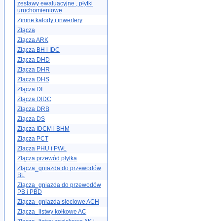
zestawy ewaluacyjne , płytki
uruchomieniowe
Zimne katody i inwertery
Złącza
Złącza ARK
Złącza BH i IDC
Złącza DHD
Złącza DHR
Złącza DHS
Złącza DI
Złącza DIDC
Złącza DRB
Złącza DS
Złącza IDCM i BHM
Złącza PCT
Złącza PHU i PWL
Złącza przewód płytka
Złącza_gniazda do przewodów
BL
Złącza_gniazda do przewodów
PB i PBD
Złącza_gniazda sieciowe ACH
Złącza_listwy kołkowe AC