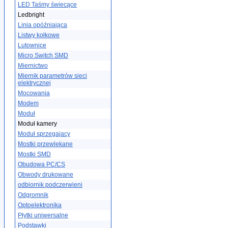
LED Taśmy świecące
Ledbright
Linia opóźniająca
Listwy kołkowe
Lutownice
Micro Switch SMD
Miernictwo
Miernik parametrów sieci
elektrycznej
Mocowania
Modem
Moduł
Moduł kamery
Moduł sprzegajacy
Mostki przewlekane
Mostki SMD
Obudowa PC/CS
Obwody drukowane
odbiornik podczerwieni
Odgromnik
Optoelektronika
Płytki uniwersalne
Podstawki