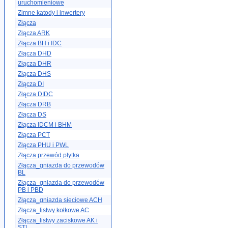
uruchomieniowe
Zimne katody i inwertery
Złącza
Złącza ARK
Złącza BH i IDC
Złącza DHD
Złącza DHR
Złącza DHS
Złącza DI
Złącza DIDC
Złącza DRB
Złącza DS
Złącza IDCM i BHM
Złącza PCT
Złącza PHU i PWL
Złącza przewód płytka
Złącza_gniazda do przewodów
BL
Złącza_gniazda do przewodów
PB i PBD
Złącza_gniazda sieciowe ACH
Złącza_listwy kołkowe AC
Złącza_listwy zaciskowe AK i
STL