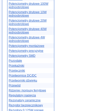
Potencjometry drutowe 100W
jednoobrotowe
Potencjometry drutowe 10W
jednoobrotowe
Potencjometry drutowe 20W
jednoobrotowe
Potencjometry drutowe 40W
jednoobrotowe
Potencjometry drutowe 4W
jednoobrotowe
Potencjometry montażowe
Potencjometry precyzyjne
Potencjometry SMD
Pozostałe
Przekaźniki
Przełączniki
Przetwornice DC/DC
Przetworniki dźwięku
Przewód
Rdzenie i korpusy ferrytowe
Regulatory napięcia
Rezonatory ceramiczne
Rezystor bezpiecznikowy
Rezystory 0.125W osiowe