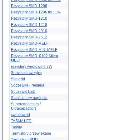
Rezystory SMD-1206
Rezystory SMD-1206 tol.: 1%
Rezystory SMD-1210
Rezystory SMD-1218
Rezystory SMD-2010
Rezystory SMD-2512
Rezystory SMD-MELF
Rezystory SMD-MINI MELF
Rezystory SMD; 0102 Micro
MELF
rezystory węglowe 0.7W
Serwis telewizyjny
Silniczki
Soczewka Fresnela
Soczewki LED
Stabilizatory napięcia
Supercapacitors /
Ultracapacitors
światłowód
TAŚMA LED
Taśmy
Termistory przewlekane
Termistory SMD