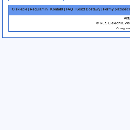
O sklepie
|
Regulamin
|
Kontakt
|
FAQ
|
Koszt Dostawy
|
Formy płatności
Akt
©
RCS Elekronik. Wsz
Oprogramo