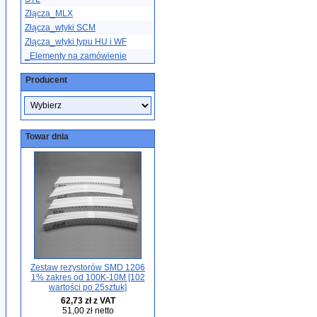
Złącza_MLX
Złącza_wtyki SCM
Złącza_wtyki typu HU i WF
_Elementy na zamówienie
Producent
Towar dnia
Zestaw rezystorów SMD 1206
1% zakres od 100K-10M [102
wartości po 25sztuk]
62,73 zł z VAT
51,00 zł netto