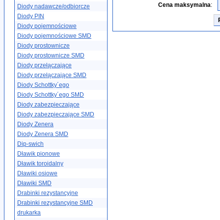
Cena maksymalna
:
Diody nadawcze/odbiorcze
Diody PIN
Diody pojemnościowe
Diody pojemnościowe SMD
Diody prostownicze
Diody prostownicze SMD
Diody przełączające
Diody przełączające SMD
Diody Schottky´ego
Diody Schottky´ego SMD
Diody zabezpieczające
Diody zabezpieczające SMD
Diody Zenera
Diody Zenera SMD
Dip-swich
Dławik pionowe
Dławik toroidalny
Dławiki osiowe
Dławiki SMD
Drabinki rezystancyjne
Drabinki rezystancyjne SMD
drukarka