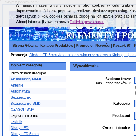
- skrypt z jasnym tłem:
W ramach naszej witryny stosujemy pliki cookies w celu ułatwieni
dopasowania treści oraz poprawnej realizacji dostarczanych usług. Kor
dotyczących plików cookies oznacza zgodę na ich użycie oraz zapisa
Więcej informacji zawiera nasza
Polityka prywatności
.
Strona Główna
|
Katalog Produktów
|
Promocje
|
Nowości
|
Koszyk (
0
)
|
P
Promocja!
Dioda LED 5mm zielona soczewka przezroczysta Kinbright [opak
Wybierz kategorię
Wyszukiwarka
Płyta demonstracyjna
Szukana fraza:
Akumulatory Ni-MH
min. liczba znaków: 2
Antenki
Automatyka
Bezpieczniki
Bezpieczniki SMD
Kategoria
:
CZASOPISMA
części zamienne
Producent
:
czujnik
Cena minimalna
:
Diody LED
Diody LED 5 mm