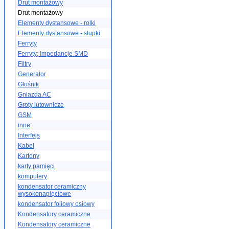
Drut montażowy
Drut montażowy
Elementy dystansowe - rolki
Elementy dystansowe - słupki
Ferryty
Ferryty; Impedancje SMD
Filtry
Generator
Głośnik
Gniazda AC
Groty lutownicze
GSM
inne
Interfejs
Kabel
Kartony
karty pamięci
komputery
kondensator ceramiczny
wysokonapięciowe
kondensator foliowy osiowy
Kondensatory ceramiczne
Kondensatory ceramiczne