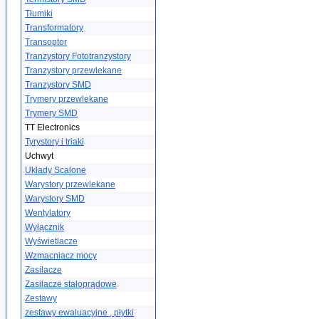
Tłumiki
Transformatory
Transoptor
Tranzystory Fototranzystory
Tranzystory przewlekane
Tranzystory SMD
Trymery przewlekane
Trymery SMD
TT Electronics
Tyrystory i triaki
Uchwyt
Układy Scalone
Warystory przewlekane
Warystory SMD
Wentylatory
Wyłącznik
Wyświetlacze
Wzmacniacz mocy
Zasilacze
Zasilacze stałoprądowe
Zestawy
zestawy ewaluacyjne , płytki