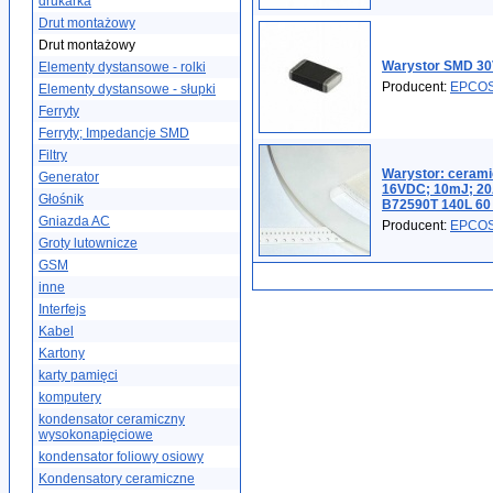
drukarka
Drut montażowy
Drut montażowy
Warystor SMD 30
Elementy dystansowe - rolki
Producent:
EPCO
Elementy dystansowe - słupki
Ferryty
Ferryty; Impedancje SMD
Filtry
Warystor: cerami
Generator
16VDC; 10mJ; 20
Głośnik
B72590T 140L 60 
Gniazda AC
Producent:
EPCO
Groty lutownicze
GSM
inne
Interfejs
Kabel
Kartony
karty pamięci
komputery
kondensator ceramiczny
wysokonapięciowe
kondensator foliowy osiowy
Kondensatory ceramiczne