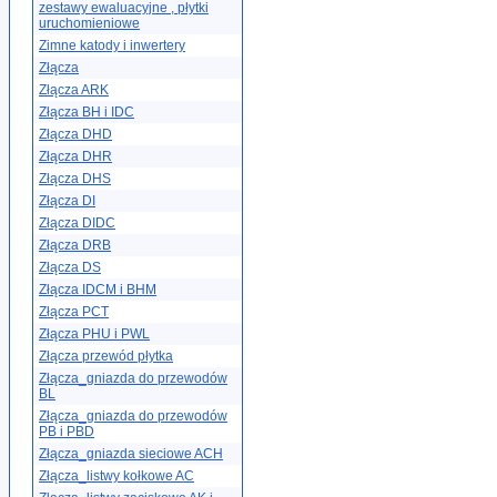
zestawy ewaluacyjne , płytki
uruchomieniowe
Zimne katody i inwertery
Złącza
Złącza ARK
Złącza BH i IDC
Złącza DHD
Złącza DHR
Złącza DHS
Złącza DI
Złącza DIDC
Złącza DRB
Złącza DS
Złącza IDCM i BHM
Złącza PCT
Złącza PHU i PWL
Złącza przewód płytka
Złącza_gniazda do przewodów
BL
Złącza_gniazda do przewodów
PB i PBD
Złącza_gniazda sieciowe ACH
Złącza_listwy kołkowe AC