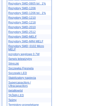
Rezystory SMD-0805 tol.: 1%
Rezystory SMD-1206
Rezystory SMD-1206 tol.: 1%
Rezystory SMD-1210
Rezystory SMD-1218
Rezystory SMD-2010
Rezystory SMD-2512
Rezystory SMD-MELF
Rezystory SMD-MINI MELF
Rezystory SMD; 0102 Micro
MELF
rezystory węglowe 0.7W
Serwis telewizyjny
Silniczki
Soczewka Fresnela
Soczewki LED
Stabilizatory napięcia
Supercapacitors /
Ultracapacitors
światłowód
TAŚMA LED
Taśmy
Termistory przewlekane