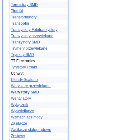
Termistory SMD
Tłumiki
Transformatory
Transoptor
Tranzystory Fototranzystory
Tranzystory przewlekane
Tranzystory SMD
Trymery przewlekane
Trymery SMD
TT Electronics
Tyrystory i triaki
Uchwyt
Układy Scalone
Warystory przewlekane
Warystory SMD
Wentylatory
Wyłącznik
Wyświetlacze
Wzmacniacz mocy
Zasilacze
Zasilacze stałoprądowe
Zestawy