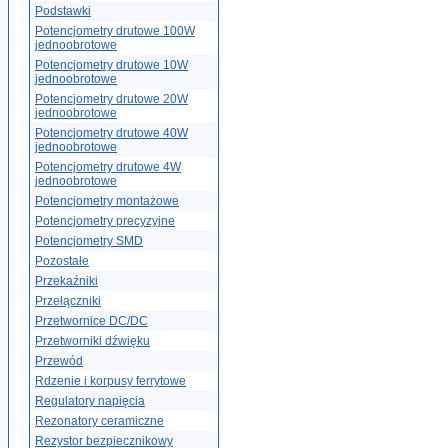
Podstawki
Potencjometry drutowe 100W
jednoobrotowe
Potencjometry drutowe 10W
jednoobrotowe
Potencjometry drutowe 20W
jednoobrotowe
Potencjometry drutowe 40W
jednoobrotowe
Potencjometry drutowe 4W
jednoobrotowe
Potencjometry montażowe
Potencjometry precyzyjne
Potencjometry SMD
Pozostałe
Przekaźniki
Przełączniki
Przetwornice DC/DC
Przetworniki dźwięku
Przewód
Rdzenie i korpusy ferrytowe
Regulatory napięcia
Rezonatory ceramiczne
Rezystor bezpiecznikowy