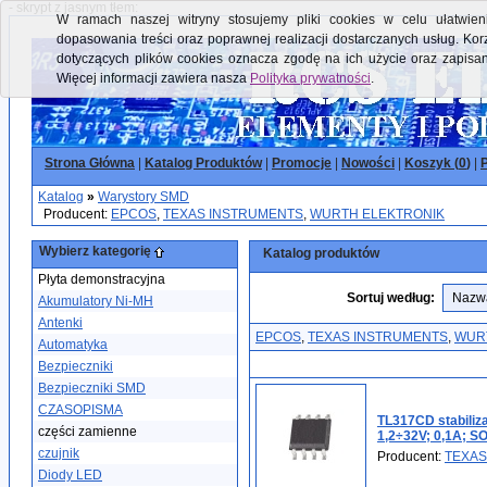
- skrypt z jasnym tłem:
W ramach naszej witryny stosujemy pliki cookies w celu ułatwieni
dopasowania treści oraz poprawnej realizacji dostarczanych usług. Kor
dotyczących plików cookies oznacza zgodę na ich użycie oraz zapisa
Więcej informacji zawiera nasza
Polityka prywatności
.
Strona Główna
|
Katalog Produktów
|
Promocje
|
Nowości
|
Koszyk (
0
)
|
P
Katalog
»
Warystory SMD
Producent:
EPCOS
,
TEXAS INSTRUMENTS
,
WURTH ELEKTRONIK
Wybierz kategorię
Katalog produktów
Płyta demonstracyjna
Sortuj według:
Akumulatory Ni-MH
Antenki
EPCOS
,
TEXAS INSTRUMENTS
,
WUR
Automatyka
Bezpieczniki
Bezpieczniki SMD
CZASOPISMA
TL317CD stabiliza
części zamienne
1,2÷32V; 0,1A; S
czujnik
Producent:
TEXAS
Diody LED