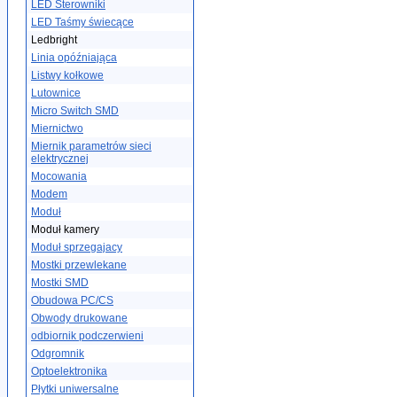
LED Sterowniki
LED Taśmy świecące
Ledbright
Linia opóźniająca
Listwy kołkowe
Lutownice
Micro Switch SMD
Miernictwo
Miernik parametrów sieci
elektrycznej
Mocowania
Modem
Moduł
Moduł kamery
Moduł sprzegajacy
Mostki przewlekane
Mostki SMD
Obudowa PC/CS
Obwody drukowane
odbiornik podczerwieni
Odgromnik
Optoelektronika
Płytki uniwersalne