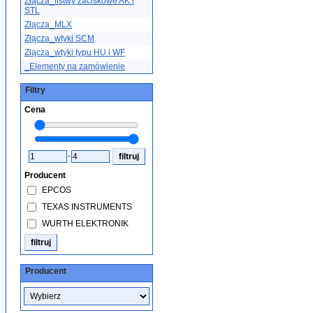
Złącza_listwy zaciskowe AK i
STL
Złącza_MLX
Złącza_wtyki SCM
Złącza_wtyki typu HU i WF
_Elementy na zamówienie
Filtry
Cena
-
Producent
EPCOS
TEXAS INSTRUMENTS
WURTH ELEKTRONIK
Producent