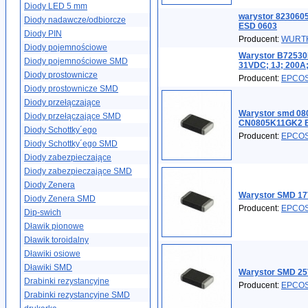
Diody LED 5 mm
warystor 823060
Diody nadawcze/odbiorcze
ESD 0603
Diody PIN
Producent:
WURTH
Diody pojemnościowe
Warystor B72530
Diody pojemnościowe SMD
31VDC; 1J; 200A
Diody prostownicze
Producent:
EPCO
Diody prostownicze SMD
Diody przełączające
Warystor smd 0
Diody przełączające SMD
CN0805K11GK2 B7
Diody Schottky´ego
Producent:
EPCO
Diody Schottky´ego SMD
Diody zabezpieczające
Diody zabezpieczające SMD
Diody Zenera
Warystor SMD 17
Diody Zenera SMD
Producent:
EPCO
Dip-swich
Dławik pionowe
Dławik toroidalny
Dławiki osiowe
Dławiki SMD
Warystor SMD 25
Drabinki rezystancyjne
Producent:
EPCO
Drabinki rezystancyjne SMD