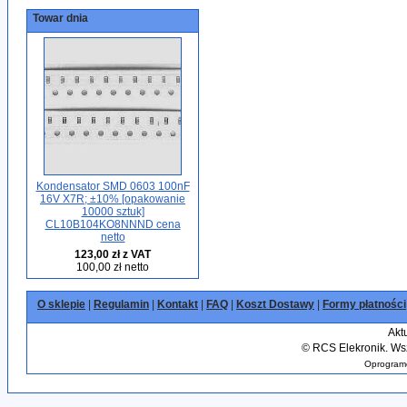
Towar dnia
Kondensator SMD 0603 100nF
16V X7R; ±10% [opakowanie
10000 sztuk]
CL10B104KO8NNND cena
netto
123,00 zł z VAT
100,00 zł netto
O sklepie
|
Regulamin
|
Kontakt
|
FAQ
|
Koszt Dostawy
|
Formy płatności
Akt
©
RCS Elekronik. Wsz
Oprogramo