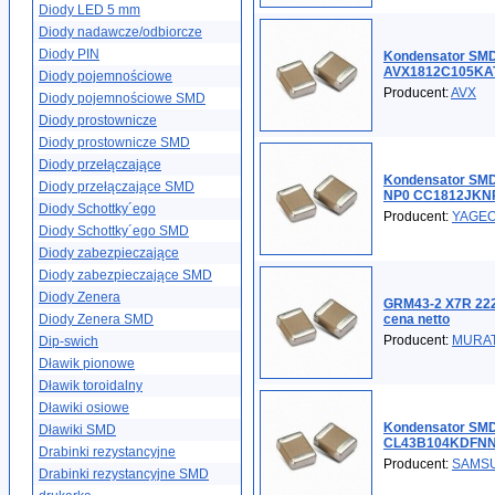
Diody LED 5 mm
Diody nadawcze/odbiorcze
Diody PIN
Kondensator SMD
AVX1812C105KA
Diody pojemnościowe
Producent:
AVX
Diody pojemnościowe SMD
Diody prostownicze
Diody prostownicze SMD
Diody przełączające
Kondensator SMD
Diody przełączające SMD
NP0 CC1812JKNP
Diody Schottky´ego
Producent:
YAGE
Diody Schottky´ego SMD
Diody zabezpieczające
Diody zabezpieczające SMD
Diody Zenera
GRM43-2 X7R 222
Diody Zenera SMD
cena netto
Producent:
MURA
Dip-swich
Dławik pionowe
Dławik toroidalny
Dławiki osiowe
Kondensator SMD
Dławiki SMD
CL43B104KDFN
Drabinki rezystancyjne
Producent:
SAMS
Drabinki rezystancyjne SMD