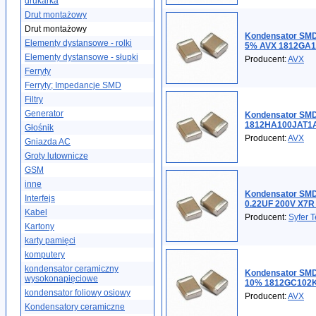
drukarka
Drut montażowy
Drut montażowy
Kondensator SMD
Elementy dystansowe - rolki
5% AVX 1812GA1
Elementy dystansowe - słupki
Producent:
AVX
Ferryty
Ferryty; Impedancje SMD
Filtry
Generator
Kondensator SMD
1812HA100JAT1
Głośnik
Producent:
AVX
Gniazda AC
Groty lutownicze
GSM
inne
Kondensator SM
Interfejs
0.22UF 200V X7R 
Kabel
Producent:
Syfer 
Kartony
karty pamięci
komputery
kondensator ceramiczny
Kondensator SMD
wysokonapięciowe
10% 1812GC102
kondensator foliowy osiowy
Producent:
AVX
Kondensatory ceramiczne