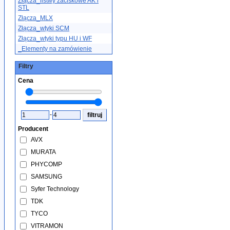
Złącza_listwy zaciskowe AK i
STL
Złącza_MLX
Złącza_wtyki SCM
Złącza_wtyki typu HU i WF
_Elementy na zamówienie
Filtry
Cena
-
Producent
AVX
MURATA
PHYCOMP
SAMSUNG
Syfer Technology
TDK
TYCO
VITRAMON