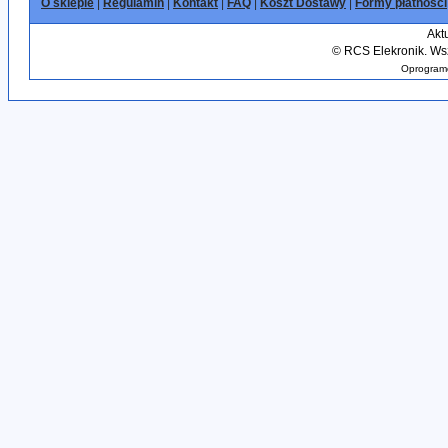
O sklepie
|
Regulamin
|
Kontakt
|
FAQ
|
Koszt Dostawy
|
Formy płatności
Akt
©
RCS Elekronik. Wsz
Oprogramo