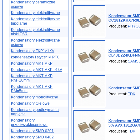
Kondensatory ceramiczne
osiowe
Kondensatory elektrolityczne
Kondensator SMD
Kondensatory elektrolityczne
CC1812KKX7R9
bipolarne
Producent:
PHYC
Kondensatory elektrolityczne
niski ESR
Kondensatory elektrolityczne
osiowe
Kondensatory FKP1>1KV
Kondensator SMD
CL43B224KBFN
kondensatory i styczniki PFC
Producent:
SAMS
Kondensatory MKT MKP
Kondensatory MKT MKP >1kV
Kondensatory MKT MKP
RM=10mm
Kondensatory MKT MKP
Kondensator SMD
RM=5mm
Producent:
TDK
Kondensatory monolityczne
Kondensatory Olejowe
Kondensatory podtrzymania
napięcia
Kondensatory
Kondensator SMD
przeciwzakłóceniowe
5% AVX 1812GA
Kondensatory SMD 0201
Producent:
TDK
Kondensatory SMD 0402