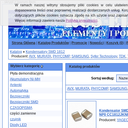
- skrypt z jasnym tłem:
W ramach naszej witryny stosujemy pliki cookies w celu ułatwieni
dopasowania treści oraz poprawnej realizacji dostarczanych usług. Kor
dotyczących plików cookies oznacza zgodę na ich użycie oraz zapisa
Więcej informacji zawiera nasza
Polityka prywatności
.
Strona Główna
|
Katalog Produktów
|
Promocje
|
Nowości
|
Koszyk (
0
)
|
P
Katalog
»
Kondensatory SMD 1812
Producent:
AVX
,
MURATA
,
PHYCOMP
,
SAMSUNG
,
Syfer Technology
,
TDK
,
Wybierz kategorię
Katalog produktów
Płyta demonstracyjna
Sortuj według:
Akumulatory Ni-MH
Antenki
AVX
,
MURATA
,
PHYCOMP
,
SAMSUNG
Automatyka
Bezpieczniki
Bezpieczniki SMD
CZASOPISMA
Kondensator SMD
części zamienne
NP0 CC1812JKNP
czujnik
Producent:
YAGE
Diody LED