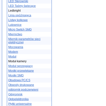
LED Sterowniki
LED Taśmy świecące
Ledbright
Linia opóźniająca
Listwy kołkowe
Lutownice
Micro Switch SMD
Miernictwo
Miernik parametrów sieci
elektrycznej
Mocowania
Modem
Moduł
Moduł kamery
Moduł sprzegajacy
Mostki przewlekane
Mostki SMD
Obudowa PC/CS
Obwody drukowane
odbiornik podczerwieni
Odgromnik
Optoelektronika
Płytki uniwersalne