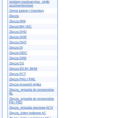
zestawy ewaluacyjne , płytki
uruchomieniowe
Zimne katody i inwertery
Złącza
Złącza ARK
Złącza BH i IDC
Złącza DHD
Złącza DHR
Złącza DHS
Złącza DI
Złącza DIDC
Złącza DRB
Złącza DS
Złącza IDCM i BHM
Złącza PCT
Złącza PHU i PWL
Złącza przewód płytka
Złącza_gniazda do przewodów
BL
Złącza_gniazda do przewodów
PB i PBD
Złącza_gniazda sieciowe ACH
Złącza_listwy kołkowe AC