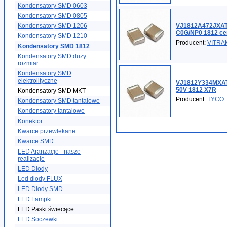
Kondensatory SMD 0603
Kondensatory SMD 0805
Kondensatory SMD 1206
VJ1812A472JXAT
C0G/NP0 1812 ce
Kondensatory SMD 1210
Producent:
VITR
Kondensatory SMD 1812
Kondensatory SMD duży
rozmiar
Kondensatory SMD
elektrolityczne
VJ1812Y334MXAT
50V 1812 X7R
Kondensatory SMD MKT
Producent:
TYCO
Kondensatory SMD tantalowe
Kondensatory tantalowe
Konektor
Kwarce przewlekane
Kwarce SMD
LED Aranżacje - nasze
realizacje
LED Diody
Led diody FLUX
LED Diody SMD
LED Lampki
LED Paski świecące
LED Soczewki