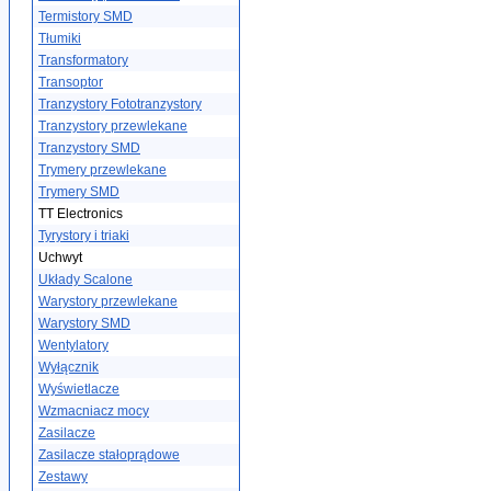
Termistory SMD
Tłumiki
Transformatory
Transoptor
Tranzystory Fototranzystory
Tranzystory przewlekane
Tranzystory SMD
Trymery przewlekane
Trymery SMD
TT Electronics
Tyrystory i triaki
Uchwyt
Układy Scalone
Warystory przewlekane
Warystory SMD
Wentylatory
Wyłącznik
Wyświetlacze
Wzmacniacz mocy
Zasilacze
Zasilacze stałoprądowe
Zestawy