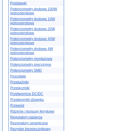
Podstawki
Potencjometry drutowe 100W
jednoobrotowe
Potencjometry drutowe 10W
jednoobrotowe
Potencjometry drutowe 20W
jednoobrotowe
Potencjometry drutowe 40W
jednoobrotowe
Potencjometry drutowe 4W
jednoobrotowe
Potencjometry montażowe
Potencjometry precyzyjne
Potencjometry SMD
Pozostałe
Przekaźniki
Przełączniki
Przetwornice DC/DC
Przetworniki dźwięku
Przewód
Rdzenie i korpusy ferrytowe
Regulatory napięcia
Rezonatory ceramiczne
Rezystor bezpiecznikowy