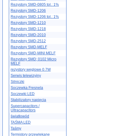
Rezystory SMD-0805 tol.: 1%
Rezystory SMD-1206
Rezystory SMD-1206 tol.: 1%
Rezystory SMD-1210
Rezystory SMD-1218
Rezystory SMD-2010
Rezystory SMD-2512
Rezystory SMD-MELF
Rezystory SMD-MINI MELF
Rezystory SMD; 0102 Micro
MELF
rezystory węglowe 0.7W
Serwis telewizyjny
Silniczki
Soczewka Fresnela
Soczewki LED
Stabilizatory napięcia
Supercapacitors /
Ultracapacitors
światłowód
TAŚMA LED
Taśmy
Termistory przewlekane