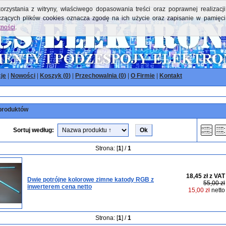
orzystania z witryny, właściwego dopasowania treści oraz poprawnej realizacji
yczących plików cookies oznacza zgodę na ich użycie oraz zapisanie w pamięci
tności
.
je
|
Nowości
|
Koszyk (
0
)
|
Przechowalnia (
0
)
|
O Firmie
|
Kontakt
produktów
Sortuj według:
Strona: [
1
] /
1
18,45 zł z VAT
Dwie potrójne kolorowe zimne katody RGB z
55,00 zł
inwerterem cena netto
15,00 zł
netto
Strona: [
1
] /
1