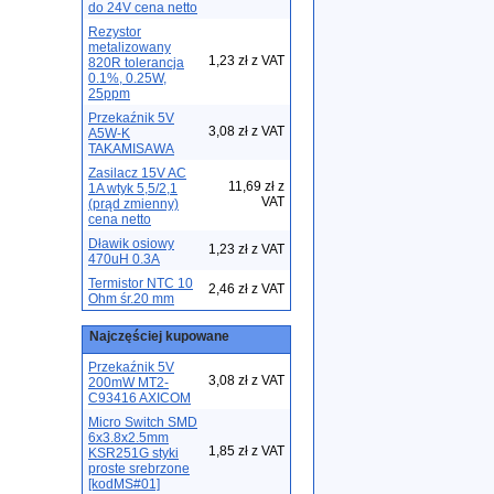
do 24V cena netto
Rezystor
metalizowany
1,23 zł z VAT
820R tolerancja
0.1%, 0.25W,
25ppm
Przekaźnik 5V
3,08 zł z VAT
A5W-K
TAKAMISAWA
Zasilacz 15V AC
11,69 zł z
1A wtyk 5,5/2,1
VAT
(prąd zmienny)
cena netto
Dławik osiowy
1,23 zł z VAT
470uH 0.3A
Termistor NTC 10
2,46 zł z VAT
Ohm śr.20 mm
Najczęściej kupowane
Przekaźnik 5V
3,08 zł z VAT
200mW MT2-
C93416 AXICOM
Micro Switch SMD
6x3.8x2.5mm
1,85 zł z VAT
KSR251G styki
proste srebrzone
[kodMS#01]