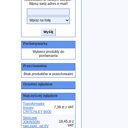
Wpisz swój adres e-mail!
Porównywarka
Wybierz produkty do
porównania
Przechowalnia
Brak produktów w przechowalni
Ostatnio oglądane
Najczęściej oglądane
Transformator
7,38 zł z VAT
liniowy
CRITCHLEY-9000
Silniczek
18,45 zł z
JOHNSON
VAT
nap.zasil.: od 6V