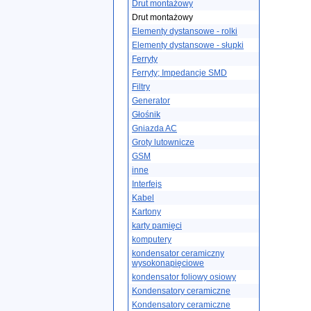
Drut montażowy
Drut montażowy
Elementy dystansowe - rolki
Elementy dystansowe - słupki
Ferryty
Ferryty; Impedancje SMD
Filtry
Generator
Głośnik
Gniazda AC
Groty lutownicze
GSM
inne
Interfejs
Kabel
Kartony
karty pamięci
komputery
kondensator ceramiczny
wysokonapięciowe
kondensator foliowy osiowy
Kondensatory ceramiczne
Kondensatory ceramiczne