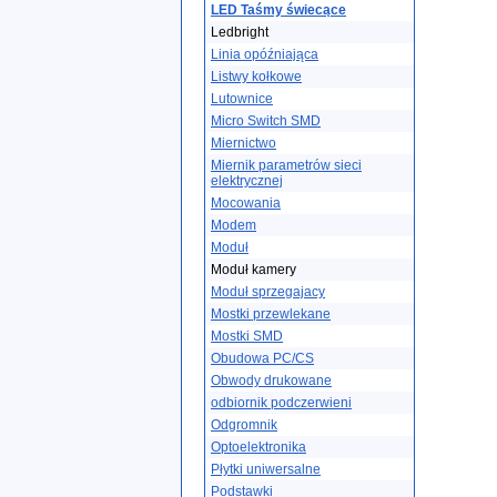
LED Taśmy świecące
Ledbright
Linia opóźniająca
Listwy kołkowe
Lutownice
Micro Switch SMD
Miernictwo
Miernik parametrów sieci
elektrycznej
Mocowania
Modem
Moduł
Moduł kamery
Moduł sprzegajacy
Mostki przewlekane
Mostki SMD
Obudowa PC/CS
Obwody drukowane
odbiornik podczerwieni
Odgromnik
Optoelektronika
Płytki uniwersalne
Podstawki