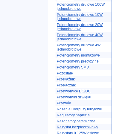
Potencjometry drutowe 100W
jednoobrotowe
Potencjometry drutowe 10W
jednoobrotowe
Potencjometry drutowe 20W
jednoobrotowe
Potencjometry drutowe 40W
jednoobrotowe
Potencjometry drutowe 4W
jednoobrotowe
Potencjometry montażowe
Potencjometry precyzyjne
Potencjometry SMD
Pozostałe
Przekaźniki
Przełączniki
Przetwornice DC/DC
Przetworniki dźwięku
Przewód
Rdzenie i korpusy ferrytowe
Regulatory napięcia
Rezonatory ceramiczne
Rezystor bezpiecznikowy
Rezystory 0.125W osiowe