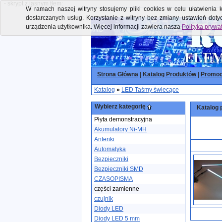
- skrypt z jasnym tłem:
W ramach naszej witryny stosujemy pliki cookies w celu ułatwienia k
dostarczanych usług. Korzystanie z witryny bez zmiany ustawień dot
urządzenia użytkownika. Więcej informacji zawiera nasza
Polityka prywa
Strona Główna
|
Katalog Produktów
|
Promoc
Katalog
»
LED Taśmy świecące
Wybierz kategorię
Katalog 
Płyta demonstracyjna
Akumulatory Ni-MH
Antenki
Automatyka
Bezpieczniki
Bezpieczniki SMD
CZASOPISMA
części zamienne
czujnik
Diody LED
Diody LED 5 mm