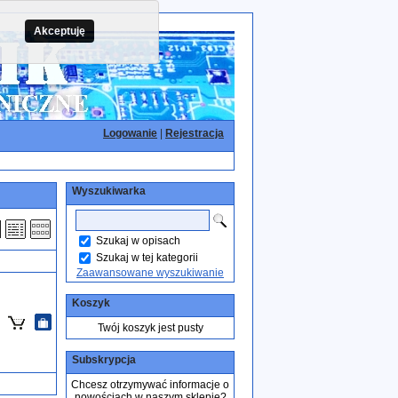
Akceptuję
Logowanie
|
Rejestracja
Wyszukiwarka
Szukaj w opisach
Szukaj w tej kategorii
Zaawansowane wyszukiwanie
Koszyk
Twój koszyk jest pusty
Subskrypcja
Chcesz otrzymywać informacje o
nowościach w naszym sklepie?