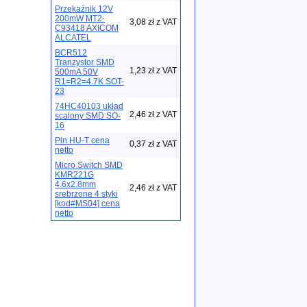
Przekaźnik 12V
200mW MT2-
3,08 zł z VAT
C93418 AXICOM
ALCATEL
BCR512
Tranzystor SMD
1,23 zł z VAT
500mA 50V
R1=R2=4.7K SOT-
23
74HC40103 układ
2,46 zł z VAT
scalony SMD SO-
16
Pin HU-T cena
0,37 zł z VAT
netto
Micro Switch SMD
KMR221G
4.6x2.8mm
2,46 zł z VAT
srebrzone 4 styki
[kod#MS04] cena
netto