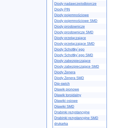
Diody nadawcze/odbiorcze
Diody PIN
Diody pojemnościowe
Diody pojemnościowe SMD
Diody prostownicze
Diody prostownicze SMD
Diody przełączające
Diody przełączające SMD
Diody Schottky´ego
Diody Schottky´ego SMD
Diody zabezpieczające
Diody zabezpieczające SMD
Diody Zenera
Diody Zenera SMD
Dip-swich
Dławik pionowe
Dławik toroidalny
Dławiki osiowe
Dławiki SMD
Drabinki rezystancyjne
Drabinki rezystancyjne SMD
drukarka