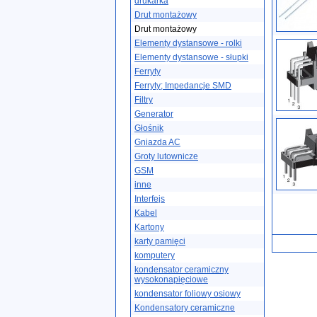
drukarka
Drut montażowy
Drut montażowy
Elementy dystansowe - rolki
Elementy dystansowe - słupki
Ferryty
Ferryty; Impedancje SMD
Filtry
Generator
Głośnik
Gniazda AC
Groty lutownicze
GSM
inne
Interfejs
Kabel
Kartony
karty pamięci
komputery
kondensator ceramiczny
wysokonapięciowe
kondensator foliowy osiowy
Kondensatory ceramiczne