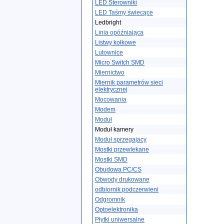
LED Sterowniki
LED Taśmy świecące
Ledbright
Linia opóźniająca
Listwy kołkowe
Lutownice
Micro Switch SMD
Miernictwo
Miernik parametrów sieci
elektrycznej
Mocowania
Modem
Moduł
Moduł kamery
Moduł sprzegajacy
Mostki przewlekane
Mostki SMD
Obudowa PC/CS
Obwody drukowane
odbiornik podczerwieni
Odgromnik
Optoelektronika
Płytki uniwersalne