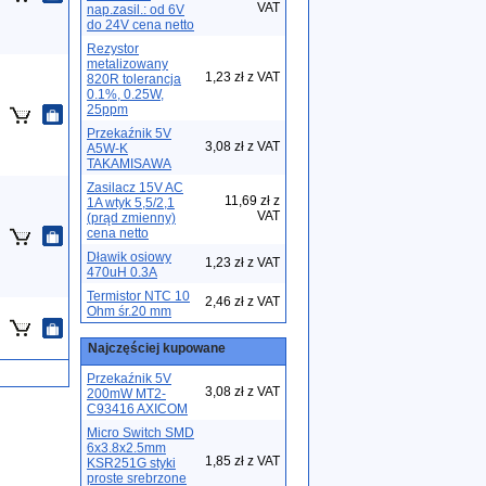
VAT
nap.zasil.: od 6V
do 24V cena netto
Rezystor
metalizowany
1,23 zł z VAT
820R tolerancja
0.1%, 0.25W,
25ppm
Przekaźnik 5V
3,08 zł z VAT
A5W-K
TAKAMISAWA
Zasilacz 15V AC
11,69 zł z
1A wtyk 5,5/2,1
VAT
(prąd zmienny)
cena netto
Dławik osiowy
1,23 zł z VAT
470uH 0.3A
Termistor NTC 10
2,46 zł z VAT
Ohm śr.20 mm
Najczęściej kupowane
Przekaźnik 5V
3,08 zł z VAT
200mW MT2-
C93416 AXICOM
Micro Switch SMD
6x3.8x2.5mm
1,85 zł z VAT
KSR251G styki
proste srebrzone