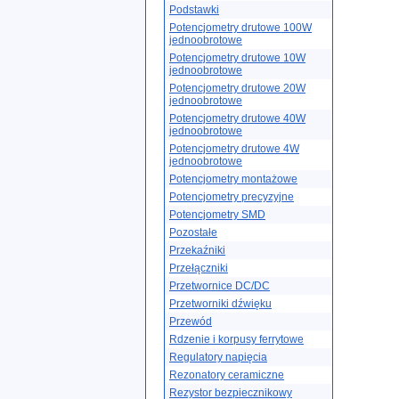
Podstawki
Potencjometry drutowe 100W
jednoobrotowe
Potencjometry drutowe 10W
jednoobrotowe
Potencjometry drutowe 20W
jednoobrotowe
Potencjometry drutowe 40W
jednoobrotowe
Potencjometry drutowe 4W
jednoobrotowe
Potencjometry montażowe
Potencjometry precyzyjne
Potencjometry SMD
Pozostałe
Przekaźniki
Przełączniki
Przetwornice DC/DC
Przetworniki dźwięku
Przewód
Rdzenie i korpusy ferrytowe
Regulatory napięcia
Rezonatory ceramiczne
Rezystor bezpiecznikowy