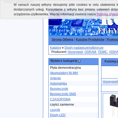
- skrypt z jasnym tłem:
W ramach naszej witryny stosujemy pliki cookies w celu ułatwienia k
dostarczanych usług. Korzystanie z witryny bez zmiany ustawień dot
urządzenia użytkownika. Więcej informacji zawiera nasza
Polityka prywa
Strona Główna
|
Katalog Produktów
|
Promoc
Katalog
»
Diody nadawcze/odbiorcze
Producent:
Honeywell
,
OSRAM
,
TEMIC
,
VISH
Wybierz kategorię
Katalog 
Płyta demonstracyjna
Akumulatory Ni-MH
Antenki
Honeywell
Automatyka
Bezpieczniki
Bezpieczniki SMD
CZASOPISMA
części zamienne
czujnik
Diody LED