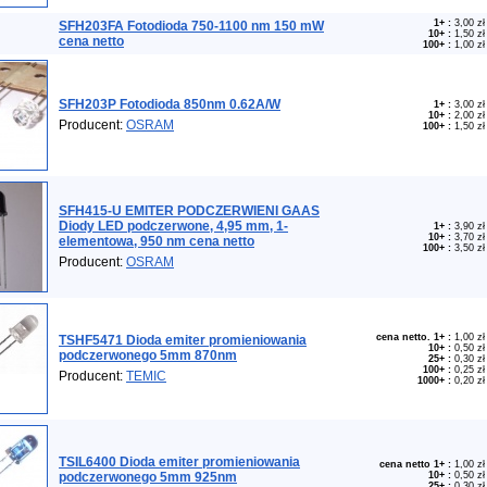
1+
:
3,00 zł
SFH203FA Fotodioda 750-1100 nm 150 mW
10+
:
1,50 zł
cena netto
100+
:
1,00 zł
SFH203P Fotodioda 850nm 0.62A/W
1+
:
3,00 zł
10+
:
2,00 zł
Producent:
OSRAM
100+
:
1,50 zł
SFH415-U EMITER PODCZERWIENI GAAS
Diody LED podczerwone, 4,95 mm, 1-
1+
:
3,90 zł
10+
:
3,70 zł
elementowa, 950 nm cena netto
100+
:
3,50 zł
Producent:
OSRAM
cena netto. 1+
:
1,00 zł
TSHF5471 Dioda emiter promieniowania
10+
:
0,50 zł
podczerwonego 5mm 870nm
25+
:
0,30 zł
100+
:
0,25 zł
Producent:
TEMIC
1000+
:
0,20 zł
TSIL6400 Dioda emiter promieniowania
cena netto 1+
:
1,00 zł
podczerwonego 5mm 925nm
10+
:
0,50 zł
25+
:
0,30 zł