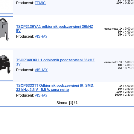
Producent:
TEMIC
100+
:
0,25 zł
TSOP2136YA1 odbiornik podczerwieni 36kHZ
cena netto 1+
:
5,00 zł
5V
10+
:
4,00 zł
25+
:
3,75 zł
Producent:
VISHAY
TSOP34836LL1 odbiornik podczerwieni 36kHZ
cena netto 1+
:
5,00 zł
3V
10+
:
4,00 zł
25+
:
3,75 zł
Producent:
VISHAY
TSOP6333TT Odbiornik podczerwieni IR, SMD,
1+
:
4,00 zł
10+
:
3,50 zł
33 kHz, 2.5 V - 5.5 V, cena netto
100+
:
2,80 zł
Producent:
VISHAY
1000+
:
2,40 zł
Strona: [
1
] /
1