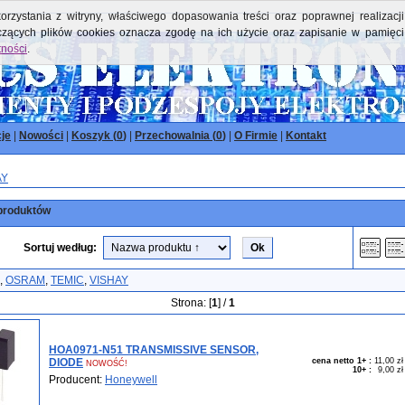
orzystania z witryny, właściwego dopasowania treści oraz poprawnej realizacji
yczących plików cookies oznacza zgodę na ich użycie oraz zapisanie w pamięci
tności
.
je
|
Nowości
|
Koszyk (
0
)
|
Przechowalnia (
0
)
|
O Firmie
|
Kontakt
AY
produktów
Sortuj według:
,
OSRAM
,
TEMIC
,
VISHAY
Strona: [
1
] /
1
HOA0971-N51 TRANSMISSIVE SENSOR,
DIODE
cena netto 1+
:
11,00 zł
NOWOŚĆ!
10+
:
9,00 zł
Producent:
Honeywell