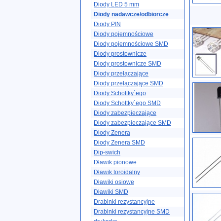
Diody LED 5 mm
Diody nadawcze/odbiorcze
Diody PIN
Diody pojemnościowe
Diody pojemnościowe SMD
Diody prostownicze
Diody prostownicze SMD
Diody przełączające
Diody przełączające SMD
Diody Schottky´ego
Diody Schottky´ego SMD
Diody zabezpieczające
Diody zabezpieczające SMD
Diody Zenera
Diody Zenera SMD
Dip-swich
Dławik pionowe
Dławik toroidalny
Dławiki osiowe
Dławiki SMD
Drabinki rezystancyjne
Drabinki rezystancyjne SMD