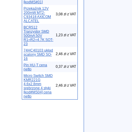
[kodMS#01]
Przekaźnik 12V
200mW MT2-
3,08 zł z VAT
C93418 AXICOM
ALCATEL
BCR512
Tranzystor SMD
1,23 zł z VAT
500mA 50V
R1=R2=4.7K SOT-
23
74HC40103 układ
2,46 zł z VAT
scalony SMD SO-
16
Pin HU-T cena
0,37 zł z VAT
netto
Micro Switch SMD
KMR221G
4.6x2.8mm
2,46 zł z VAT
srebrzone 4 styki
[kod#MS04] cena
netto