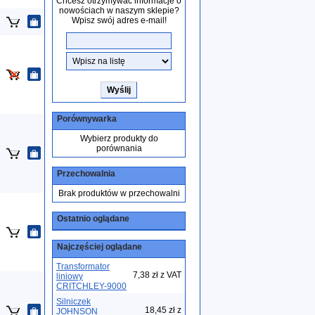
Chcesz otrzymywać informacje o
nowościach w naszym sklepie?
Wpisz swój adres e-mail!
Porównywarka
Wybierz produkty do
porównania
Przechowalnia
Brak produktów w przechowalni
Ostatnio oglądane
Najczęściej oglądane
Transformator
7,38 zł z VAT
liniowy
CRITCHLEY-9000
Silniczek
18,45 zł z
JOHNSON