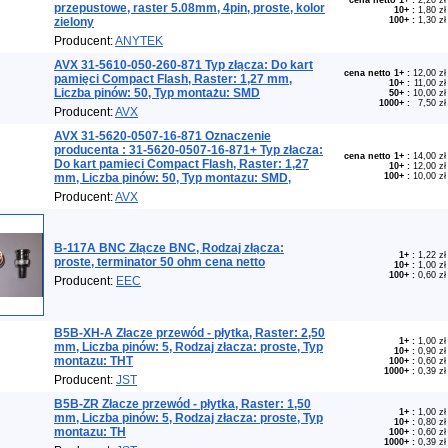
cena netto 1+
:
2,20 zł
przepustowe, raster 5.08mm, 4pin, proste, kolor
10+
:
1,80 zł
zielony
100+
:
1,30 zł
Producent:
ANYTEK
AVX 31-5610-050-260-871 Typ złącza: Do kart
cena netto 1+
:
12,00 zł
pamięci Compact Flash, Raster: 1,27 mm,
10+
:
11,00 zł
Liczba pinów: 50, Typ montażu: SMD
50+
:
10,00 zł
1000+
:
7,50 zł
Producent:
AVX
AVX 31-5620-0507-16-871 Oznaczenie
producenta : 31-5620-0507-16-871+ Typ złacza:
cena netto 1+
:
14,00 zł
Do kart pamieci Compact Flash, Raster: 1,27
10+
:
12,00 zł
mm, Liczba pinów: 50, Typ montazu: SMD,
100+
:
10,00 zł
Producent:
AVX
B-117A BNC Złącze BNC, Rodzaj złącza:
1+
:
1,22 zł
proste, terminator 50 ohm cena netto
10+
:
1,00 zł
100+
:
0,60 zł
Producent:
EEC
B5B-XH-A Złacze przewód - płytka, Raster: 2,50
1+
:
1,00 zł
mm, Liczba pinów: 5, Rodzaj złacza: proste, Typ
10+
:
0,90 zł
montazu: THT
100+
:
0,60 zł
1000+
:
0,39 zł
Producent:
JST
B5B-ZR Złacze przewód - płytka, Raster: 1,50
1+
:
1,00 zł
mm, Liczba pinów: 5, Rodzaj złacza: proste, Typ
10+
:
0,80 zł
montazu: TH
100+
:
0,60 zł
1000+
:
0,39 zł