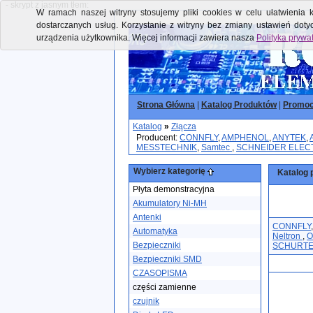
- skrypt z jasnym tłem:
W ramach naszej witryny stosujemy pliki cookies w celu ułatwienia k
dostarczanych usług. Korzystanie z witryny bez zmiany ustawień dot
urządzenia użytkownika. Więcej informacji zawiera nasza
Polityka prywa
Strona Główna
|
Katalog Produktów
|
Promoc
Katalog
»
Złącza
Producent:
CONNFLY
,
AMPHENOL
,
ANYTEK
,
MESSTECHNIK
,
Samtec
,
SCHNEIDER ELEC
Wybierz kategorię
Katalog 
Płyta demonstracyjna
Akumulatory Ni-MH
Antenki
CONNFLY
Automatyka
Neltron
,
Bezpieczniki
SCHURT
Bezpieczniki SMD
CZASOPISMA
części zamienne
czujnik