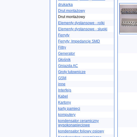
drukarka
Drut montażowy
Drut montażowy
Elementy dystansowe - rolki
Elementy dystansowe - słupki
Ferryty
Ferryty; Impedancje SMD
Filtry
Generator
Głośnik
Gniazda AC
Groty lutownicze
GSM
inne
Interfejs
Kabel
Kartony
karty pamięci
komputery
kondensator ceramiczny
wysokonapięciowe
kondensator foliowy osiowy