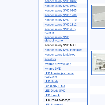
Kondensatory SMD 0402
Kondensatory SMD 0603
Kondensatory SMD 0805
Kondensatory SMD 1206
Kondensatory SMD 1210
Kondensatory SMD 1812
Kondensatory SMD duży
rozmiar
Kondensatory SMD
elektrolityczne
Kondensatory SMD MKT
Kondensatory SMD tantalowe
Kondensatory tantalowe
Konektor
Kwarce przewlekane
Kwarce SMD
LED Aranżacje - nasze
realizacje
LED Diody
Led diody FLUX
LED Diody SMD
LED Lampki
LED Paski świecące
LED Soczewki