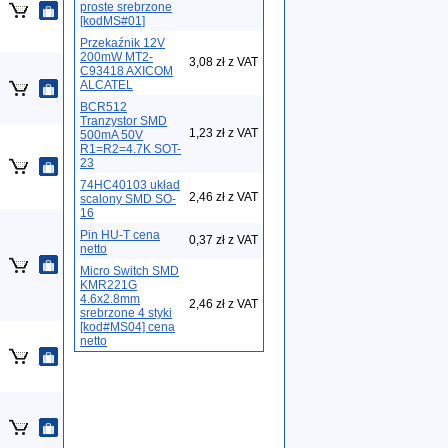
proste srebrzone
[kodMS#01]
Przekaźnik 12V
200mW MT2-
3,08 zł z VAT
C93418 AXICOM
ALCATEL
BCR512
Tranzystor SMD
1,23 zł z VAT
500mA 50V
R1=R2=4.7K SOT-
23
74HC40103 układ
2,46 zł z VAT
scalony SMD SO-
16
Pin HU-T cena
0,37 zł z VAT
netto
Micro Switch SMD
KMR221G
4.6x2.8mm
2,46 zł z VAT
srebrzone 4 styki
[kod#MS04] cena
netto