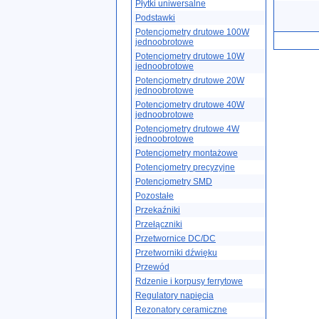
Płytki uniwersalne
Podstawki
Potencjometry drutowe 100W
jednoobrotowe
Potencjometry drutowe 10W
jednoobrotowe
Potencjometry drutowe 20W
jednoobrotowe
Potencjometry drutowe 40W
jednoobrotowe
Potencjometry drutowe 4W
jednoobrotowe
Potencjometry montażowe
Potencjometry precyzyjne
Potencjometry SMD
Pozostałe
Przekaźniki
Przełączniki
Przetwornice DC/DC
Przetworniki dźwięku
Przewód
Rdzenie i korpusy ferrytowe
Regulatory napięcia
Rezonatory ceramiczne