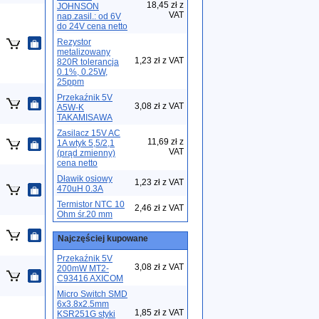
18,45 zł z
JOHNSON
VAT
nap.zasil.: od 6V
do 24V cena netto
Rezystor
metalizowany
1,23 zł z VAT
820R tolerancja
0.1%, 0.25W,
25ppm
Przekaźnik 5V
3,08 zł z VAT
A5W-K
TAKAMISAWA
Zasilacz 15V AC
11,69 zł z
1A wtyk 5,5/2,1
VAT
(prąd zmienny)
cena netto
Dławik osiowy
1,23 zł z VAT
470uH 0.3A
Termistor NTC 10
2,46 zł z VAT
Ohm śr.20 mm
Najczęściej kupowane
Przekaźnik 5V
3,08 zł z VAT
200mW MT2-
C93416 AXICOM
Micro Switch SMD
6x3.8x2.5mm
1,85 zł z VAT
KSR251G styki