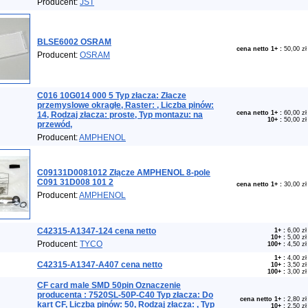
Producent:
JST
BLSE6002 OSRAM
cena netto 1+
:
50,00 zł
Producent:
OSRAM
C016 10G014 000 5 Typ złacza: Złacze
przemyslowe okragłe, Raster: , Liczba pinów:
cena netto 1+
:
60,00 zł
14, Rodzaj złacza: proste, Typ montazu: na
10+
:
50,00 zł
przewód,
Producent:
AMPHENOL
C09131D0081012 Złącze AMPHENOL 8-pole
C091 31D008 101 2
cena netto 1+
:
30,00 zł
Producent:
AMPHENOL
C42315-A1347-124 cena netto
1+
:
6,00 zł
10+
:
5,00 zł
Producent:
TYCO
100+
:
4,50 zł
1+
:
4,00 zł
C42315-A1347-A407 cena netto
10+
:
3,50 zł
100+
:
3,00 zł
CF card male SMD 50pin Oznaczenie
producenta : 7520SL-50P-C40 Typ złacza: Do
cena netto 1+
:
2,80 zł
kart CF, Liczba pinów: 50, Rodzaj złacza: , Typ
10+
:
2,50 zł