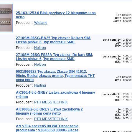
25.163.1253.0 Blok przyłaczy 12 biegunów cena
1+
:
10,00 zł
netto
10+
:
8,00 zł
100+
:
6,90 zł
Producent:
Wieland
2710SM-06SG-BA25 Typ złacza: Do kart SIM,
cena netto 1+
:
2,80 zł
Liczba pinów: 6, Typ montazu: SMD,
10+
:
2,50 zł
100+
:
2,00 zł
Producent:
Neltron
2710SM-06SG-FS28A Typ złacza: Do kart SIM,
cena netto 1+
:
3,00 zł
Liczba pinów: 6, Typ montazu: SMD,
10+
:
2,80 zł
100+
:
2,50 zł
Producent:
Neltron
9031966922 Typ złącza: Złącze DIN 41612,
96pin, Rodzaj złącza: proste, Typ montażu: THT
1+
:
10,00 zł
cena netto
10+
:
8,90 zł
Producent:
Harting
AK300/4-5.0-GREY Listwa zaciskowa 4 bieguny
cena netto 1+
:
2,50 zł
r=5mm
10+
:
2,20 zł
100+
:
1,70 zł
Producent:
PTR MESSTECHNIK
AK3000/2-5.0 GREY Listwa zaciskowa 2
1+
:
1,50 zł
10+
:
1,30 zł
bieguny r=5mm cena netto
100+
:
0,95 zł
Producent:
PTR MESSTECHNIK
500+
:
0,75 zł
AN VZ04 socket/5.08 W/F Oznaczenie
producenta : VZ045050 0000G Złacze