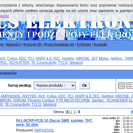
orzystania z witryny, właściwego dopasowania treści oraz poprawnej realizacji
yczących plików cookies oznacza zgodę na ich użycie oraz zapisanie w pamięci
tności
.
je
|
Nowości
|
Koszyk (
0
)
|
Przechowalnia (
0
)
|
O Firmie
|
Kontakt
AVX
,
Cvilux
,
EEC
,
FCI
,
HAPP & E-TEC
,
Harting
,
HIROSE
,
JST
,
Molex
,
Neltron
,
OM
TRIC
,
SCHURTER
,
TE Connectivity
,
TYCO
,
Wieland
produktów
Sortuj według:
,
AMPHENOL
,
ANYTEK
,
AVX
,
Cvilux
,
EEC
,
FCI
,
HAPP & E-TEC
,
Harting
,
HIROSE
,
J
OMRON
,
OSRAM
,
Phoenix Contact
,
PTR MESSTECHNIK
,
Samtec
,
SCHNEIDER E
ER
,
TE Connectivity
,
TYCO
,
Wieland
Strona: [
1
]
2
3
/
3
N
cena netto 1+
:
13,00 zł
FA1-NCRP-PCB-10 Złącze SMB, kątowe, THT,
10+
:
12,00 zł
wtyk, 50 ohm
50+
:
11,00 zł
100+
:
10,00 zł
Producent:
AMPHENOL
500+
:
8,00 zł