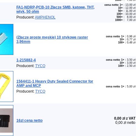
1000+
:
7,00 zł
cena netto 1+
:
13,00 zł
FA1-NDRP-PCB-10 Złącze SMB, kątowe, THT,
10+
:
12,00 zł
wtyk, 50 ohm
50+
:
11,00 zł
100+
:
10,00 zł
Producent:
AMPHENOL
500+
:
8,00 zł
1000+
:
7,00 zł
cena netto 1+
:
0,96 zł
(Złącze proste męskie) 10 stykowe raster
10+
:
0,77 zł
3,96mm
100+
:
0,48 zł
1-215882-4
cena netto 1+
:
3,50 zł
10+
:
3,00 zł
Producent:
TYCO
100+
:
2,50 zł
1564411-1 Heavy Duty Sealed Connector for
AMP and MCP
cena netto 1+
:
5,00 zł
Producent:
TYCO
0,00 zł z VAT
16zl cena netto
0,00 zł netto