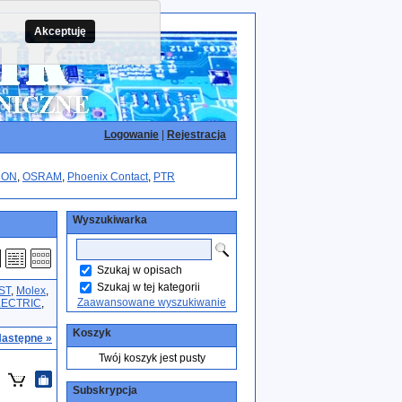
Akceptuję
Logowanie
|
Rejestracja
RON
,
OSRAM
,
Phoenix Contact
,
PTR
Wyszukiwarka
Szukaj w opisach
Szukaj w tej kategorii
ST
,
Molex
,
Zaawansowane wyszukiwanie
LECTRIC
,
Koszyk
astępne »
Twój koszyk jest pusty
Subskrypcja