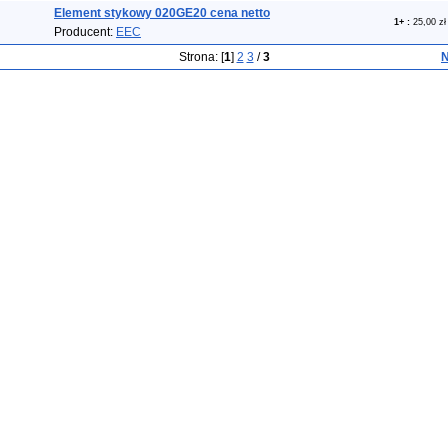
Element stykowy 020GE20 cena netto
1+
:
25,00 zł
Producent:
EEC
Strona: [
1
]
2
3
/
3
N