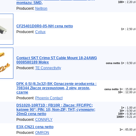
montazu: SMD,
100+
:
2,20 zł
Producent:
Neltron
CF25401D0R0-05-NH cena netto
1+
:
2,50 zł
Producent:
Cvilux
Contact SKT Crimp ST Cable Mount 18-24AWG
0008580189 Molex
cena netto 1+
:
0,50 zł
Producent:
TE Connectivity
DFK 4-SI (6.3x32) BK Oznaczenie producenta :
708344 Złacze przepustowe, 2 piny, proste,
cena netto 1+
:
15,00 zł
czarne
10+
:
12,00 zł
Producent:
Phoenix Contact
DS1020-10RT1D ; FB10R ; Złącze: FFC/FPC;
1+
:
1,00 zł
kątowe 90°; PIN: 10; Non-ZIF; THT; cynowany;
10+
:
0,50 zł
20mΩ cena netto
100+
:
0,30 zł
1000+
:
0,21 zł
Producent:
CONNFLY
E3X-CN21 cena netto
1+
:
65,00 zł
Producent:
OMRON