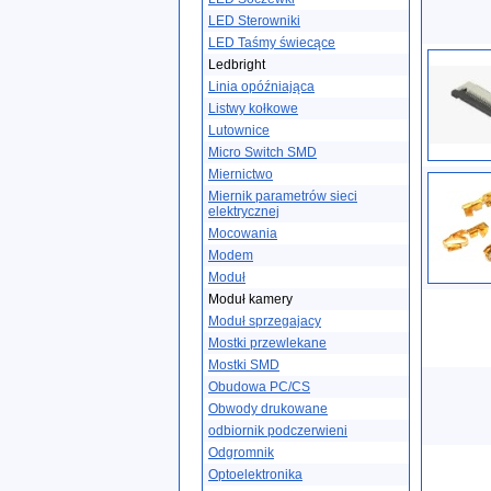
LED Sterowniki
LED Taśmy świecące
Ledbright
Linia opóźniająca
Listwy kołkowe
Lutownice
Micro Switch SMD
Miernictwo
Miernik parametrów sieci
elektrycznej
Mocowania
Modem
Moduł
Moduł kamery
Moduł sprzegajacy
Mostki przewlekane
Mostki SMD
Obudowa PC/CS
Obwody drukowane
odbiornik podczerwieni
Odgromnik
Optoelektronika