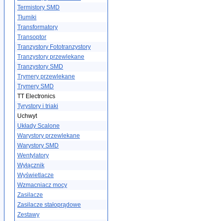
Termistory SMD
Tłumiki
Transformatory
Transoptor
Tranzystory Fototranzystory
Tranzystory przewlekane
Tranzystory SMD
Trymery przewlekane
Trymery SMD
TT Electronics
Tyrystory i triaki
Uchwyt
Układy Scalone
Warystory przewlekane
Warystory SMD
Wentylatory
Wyłącznik
Wyświetlacze
Wzmacniacz mocy
Zasilacze
Zasilacze stałoprądowe
Zestawy