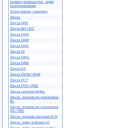
zestawy ewaluacyjne , płytki
uruchomieniowe
Zimne katody i inwertery
Złącza
Złącza ARK
Złącza BH i IDC
Złącza DHD
Złącza DHR
Złącza DHS
Złącza DI
Złącza DIDC
Złącza DRB
Złącza DS
Złącza IDCM i BHM
Złącza PCT
Złącza PHU i PWL
Złącza przewód płytka
Złącza_gniazda do przewodów
BL
Złącza_gniazda do przewodów
PB i PBD
Złącza_gniazda sieciowe ACH
Złącza_listwy kołkowe AC