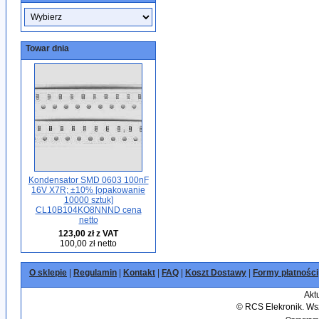
Towar dnia
Kondensator SMD 0603 100nF
16V X7R; ±10% [opakowanie
10000 sztuk]
CL10B104KO8NNND cena
netto
123,00 zł z VAT
100,00 zł netto
O sklepie
|
Regulamin
|
Kontakt
|
FAQ
|
Koszt Dostawy
|
Formy płatności
Akt
©
RCS Elekronik. Wsz