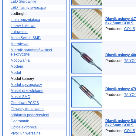
LED Sterowniki
LED Taśmy świecące
Ledbright
Dławik osiowy 4.
Linia opóźniająca
6x2,5mm COILS
Listwy kołkowe
Producent:
COILS
Lutownice
Micro Switch SMD
Miernictwo
Miernik parametrów sieci
elektrycznej
Dławik osiowy 4
Mocowania
Producent:
TAIYO
Modem
Moduł
Moduł kamery
Moduł sprzegajacy
Dławik osiowy 47
Mostki przewlekane
Producent:
TAIYO
Mostki SMD
Obudowa PC/CS
Obwody drukowane
odbiornik podczerwieni
Dławik osiowy 5.
Odgromnik
6x2,5mm COILS
Optoelektronika
Producent:
COILS
Płytki uniwersalne