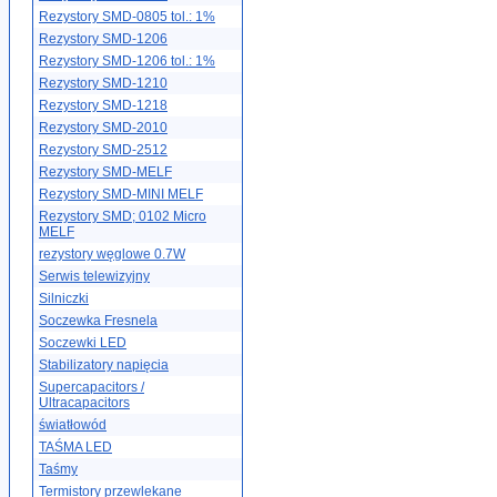
Rezystory SMD-0805 tol.: 1%
Rezystory SMD-1206
Rezystory SMD-1206 tol.: 1%
Rezystory SMD-1210
Rezystory SMD-1218
Rezystory SMD-2010
Rezystory SMD-2512
Rezystory SMD-MELF
Rezystory SMD-MINI MELF
Rezystory SMD; 0102 Micro
MELF
rezystory węglowe 0.7W
Serwis telewizyjny
Silniczki
Soczewka Fresnela
Soczewki LED
Stabilizatory napięcia
Supercapacitors /
Ultracapacitors
światłowód
TAŚMA LED
Taśmy
Termistory przewlekane