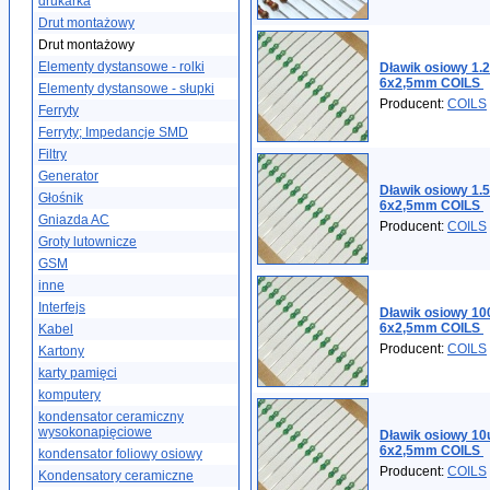
drukarka
Drut montażowy
Drut montażowy
Elementy dystansowe - rolki
Dławik osiowy 1.
6x2,5mm COILS
Elementy dystansowe - słupki
Producent:
COILS
Ferryty
Ferryty; Impedancje SMD
Filtry
Generator
Dławik osiowy 1.
Głośnik
6x2,5mm COILS
Gniazda AC
Producent:
COILS
Groty lutownicze
GSM
inne
Interfejs
Dławik osiowy 1
6x2,5mm COILS
Kabel
Producent:
COILS
Kartony
karty pamięci
komputery
kondensator ceramiczny
wysokonapięciowe
Dławik osiowy 1
6x2,5mm COILS
kondensator foliowy osiowy
Producent:
COILS
Kondensatory ceramiczne