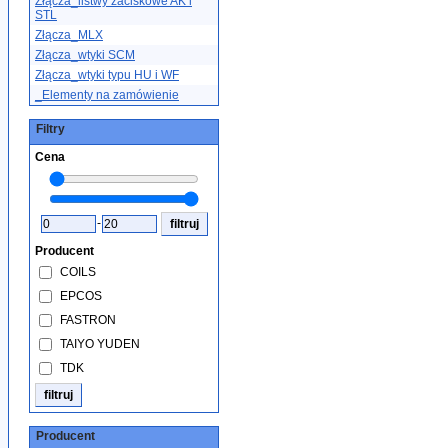
Złącza_listwy zaciskowe AK i
STL
Złącza_MLX
Złącza_wtyki SCM
Złącza_wtyki typu HU i WF
_Elementy na zamówienie
Filtry
Cena
-
Producent
COILS
EPCOS
FASTRON
TAIYO YUDEN
TDK
Producent