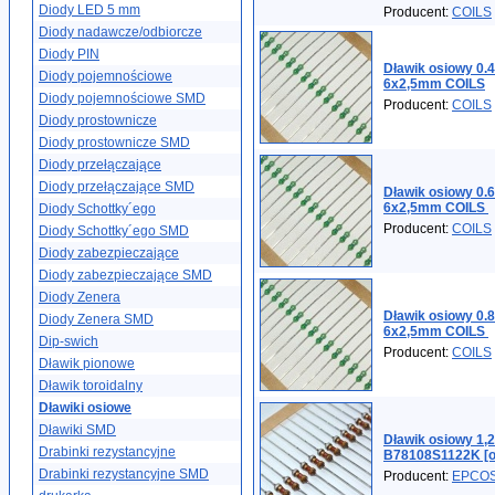
Diody LED 5 mm
Producent:
COILS
Diody nadawcze/odbiorcze
Diody PIN
Dławik osiowy 0
Diody pojemnościowe
6x2,5mm COILS
Diody pojemnościowe SMD
Producent:
COILS
Diody prostownicze
Diody prostownicze SMD
Diody przełączające
Diody przełączające SMD
Dławik osiowy 0
6x2,5mm COILS
Diody Schottky´ego
Producent:
COILS
Diody Schottky´ego SMD
Diody zabezpieczające
Diody zabezpieczające SMD
Diody Zenera
Dławik osiowy 0
Diody Zenera SMD
6x2,5mm COILS
Dip-swich
Producent:
COILS
Dławik pionowe
Dławik toroidalny
Dławiki osiowe
Dławiki SMD
Dławik osiowy 1
Drabinki rezystancyjne
B78108S1122K [o
Drabinki rezystancyjne SMD
Producent:
EPCO