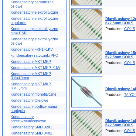
Kondensatory ceramiczne
osiowe
Kondensatory elektrolityczne
Kondensatory elektrolityczne
Dławik osiowy 1
bipolarne
6x2,5mm COILS
Kondensatory elektrolityczne
Producent:
COILS
niski ESR
Kondensatory elektrolityczne
osiowe
Kondensatory FKP1>1KV
Dławik osiowy 1
kondensatory i styczniki PFC
6x2,5mm COILS
Kondensatory MKT MKP
Producent:
COILS
Kondensatory MKT MKP >1kV
Kondensatory MKT MKP
RM=10mm
Kondensatory MKT MKP
RM=5mm
Dławik osiowy 1
Kondensatory monolityczne
Producent:
TAIYO
Kondensatory Olejowe
Kondensatory podtrzymania
napięcia
Kondensatory
Dławik osiowy 1
przeciwzakłóceniowe
6x2,5mm COILS
Kondensatory SMD 0201
Producent:
COILS
Kondensatory SMD 0402