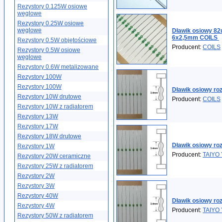
Rezystory 0.125W osiowe
węglowe
Rezystory 0.25W osiowe
węglowe
Dławik osiowy 8
6x2,5mm COILS
Rezystory 0.5W objętościowe
Producent:
COILS
Rezystory 0.5W osiowe
węglowe
Rezystory 0.6W metalizowane
Rezystory 100W
Rezystory 100W
Dławik osiowy ro
Rezystory 10W drutowe
Producent:
COILS
Rezystory 10W z radiatorem
Rezystory 13W
Rezystory 17W
Rezystory 18W drutowe
Dławik osiowy r
Rezystory 1W
Producent:
TAIYO
Rezystory 20W ceramiczne
Rezystory 25W z radiatorem
Rezystory 2W
Rezystory 3W
Rezystory 40W
Dławik osiowy r
Rezystory 4W
Producent:
TAIYO
Rezystory 50W z radiatorem