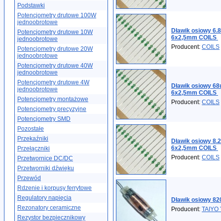
Podstawki
Potencjometry drutowe 100W
jednoobrotowe
Dławik osiowy 6.
Potencjometry drutowe 10W
6x2,5mm COILS
jednoobrotowe
Producent:
COILS
Potencjometry drutowe 20W
jednoobrotowe
Potencjometry drutowe 40W
jednoobrotowe
Potencjometry drutowe 4W
Dławik osiowy 6
jednoobrotowe
6x2,5mm COILS
Potencjometry montażowe
Producent:
COILS
Potencjometry precyzyjne
Potencjometry SMD
Pozostałe
Przekaźniki
Dławik osiowy 8.
6x2,5mm COILS
Przełączniki
Producent:
COILS
Przetwornice DC/DC
Przetworniki dźwięku
Przewód
Rdzenie i korpusy ferrytowe
Regulatory napięcia
Dławik osiowy 8
Rezonatory ceramiczne
Producent:
TAIYO
Rezystor bezpiecznikowy