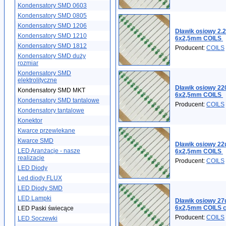
Kondensatory SMD 0603
Kondensatory SMD 0805
Kondensatory SMD 1206
Dławik osiowy 2.
Kondensatory SMD 1210
6x2,5mm COILS
Kondensatory SMD 1812
Producent:
COILS
Kondensatory SMD duży
rozmiar
Kondensatory SMD
elektrolityczne
Dławik osiowy 2
Kondensatory SMD MKT
6x2,5mm COILS
Kondensatory SMD tantalowe
Producent:
COILS
Kondensatory tantalowe
Konektor
Kwarce przewlekane
Kwarce SMD
Dławik osiowy 2
LED Aranżacje - nasze
6x2,5mm COILS
realizacje
Producent:
COILS
LED Diody
Led diody FLUX
LED Diody SMD
LED Lampki
Dławik osiowy 2
6x2,5mm COILS c
LED Paski świecące
Producent:
COILS
LED Soczewki