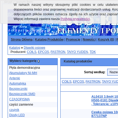
- skrypt z jasnym tłem:
W ramach naszej witryny stosujemy pliki cookies w celu ułatwieni
dopasowania treści oraz poprawnej realizacji dostarczanych usług. Kor
dotyczących plików cookies oznacza zgodę na ich użycie oraz zapisa
Więcej informacji zawiera nasza
Polityka prywatności
.
Strona Główna
|
Katalog Produktów
|
Promocje
|
Nowości
|
Koszyk (
0
)
|
P
Katalog
»
Dławiki osiowe
Producent:
COILS
,
EPCOS
,
FASTRON
,
TAIYO YUDEN
,
TDK
Wybierz kategorię
Katalog produktów
Płyta demonstracyjna
Sortuj według:
Akumulatory Ni-MH
Antenki
COILS
,
EPCOS
,
FASTRON
,
TAIYO YU
Automatyka
Bezpieczniki
Bezpieczniki SMD
AL0410 3.9mH 10
CZASOPISMA
H500-0181 Dławik
, Tolerancja: ±1
części zamienne
czujnik
Cewka osiowa 10
Diody LED
877137NP