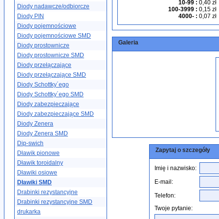
10-99
:
0,40 zł
Diody nadawcze/odbiorcze
100-3999
:
0,15 zł
Diody PIN
4000-
:
0,07 zł
Diody pojemnościowe
Diody pojemnościowe SMD
Galeria
Diody prostownicze
Diody prostownicze SMD
Diody przełączające
Diody przełączające SMD
Diody Schottky´ego
Diody Schottky´ego SMD
Diody zabezpieczające
Diody zabezpieczające SMD
Diody Zenera
Diody Zenera SMD
Dip-swich
Zapytaj o szczegóły
Dławik pionowe
Dławik toroidalny
Imię i nazwisko:
Dławiki osiowe
E-mail:
Dławiki SMD
Drabinki rezystancyjne
Telefon:
Drabinki rezystancyjne SMD
Twoje pytanie:
drukarka