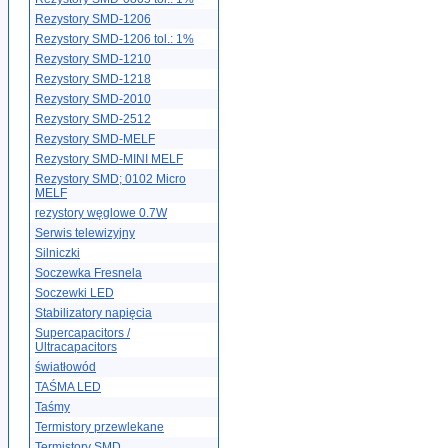
Rezystory SMD-1206
Rezystory SMD-1206 tol.: 1%
Rezystory SMD-1210
Rezystory SMD-1218
Rezystory SMD-2010
Rezystory SMD-2512
Rezystory SMD-MELF
Rezystory SMD-MINI MELF
Rezystory SMD; 0102 Micro
MELF
rezystory węglowe 0.7W
Serwis telewizyjny
Silniczki
Soczewka Fresnela
Soczewki LED
Stabilizatory napięcia
Supercapacitors /
Ultracapacitors
światłowód
TAŚMA LED
Taśmy
Termistory przewlekane
Termistory SMD