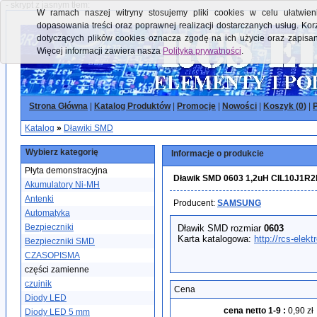
- skrypt z jasnym tłem:
W ramach naszej witryny stosujemy pliki cookies w celu ułatwieni
dopasowania treści oraz poprawnej realizacji dostarczanych usług. Kor
dotyczących plików cookies oznacza zgodę na ich użycie oraz zapisa
Więcej informacji zawiera nasza
Polityka prywatności
.
Strona Główna
|
Katalog Produktów
|
Promocje
|
Nowości
|
Koszyk (
0
)
|
P
Katalog
»
Dławiki SMD
Wybierz kategorię
Informacje o produkcie
Płyta demonstracyjna
Dławik SMD 0603 1,2uH CIL10J
Akumulatory Ni-MH
Antenki
Producent:
SAMSUNG
Automatyka
Bezpieczniki
Dławik SMD rozmiar
0603
Karta katalogowa:
http://rcs-elek
Bezpieczniki SMD
CZASOPISMA
części zamienne
czujnik
Cena
Diody LED
cena netto 1-9
:
0,90 zł
Diody LED 5 mm