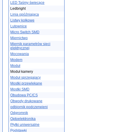
LED Taśmy świecące
Ledbright
Linia opóźniająca
Listwy kołkowe
Lutownice
Micro Switch SMD
Miernictwo
Miernik parametrów sieci
elektrycznej
Mocowania
Modem
Moduł
Moduł kamery
Moduł sprzegajacy
Mostki przewlekane
Mostki SMD
Obudowa PC/CS
Obwody drukowane
odbiornik podczerwieni
Odgromnik
Optoelektronika
Płytki uniwersalne
Podstawki