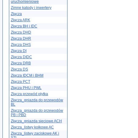
uruchomieniowe
Zimne katody i inwertery
Złącza
Złącza ARK
Złącza BH i IDC
Złącza DHD
Złącza DHR
Złącza DHS
Złącza DI
Złącza DIDC
Złącza DRB
Złącza DS
Złącza IDCM i BHM
Złącza PCT
Złącza PHU i PWL
Złącza przewód płytka
Złącza_gniazda do przewodów
BL
Złącza_gniazda do przewodów
PB i PBD
Złącza_gniazda sieciowe ACH
Złącza_listwy kołkowe AC
Złącza_listwy zaciskowe AK i
STL