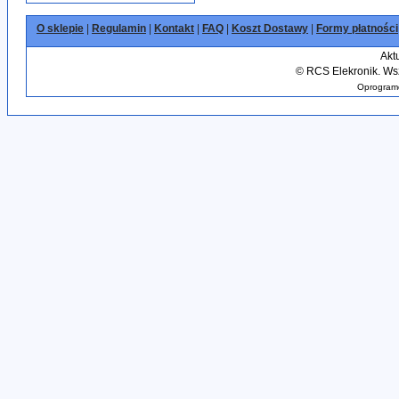
O sklepie
|
Regulamin
|
Kontakt
|
FAQ
|
Koszt Dostawy
|
Formy płatności
Akt
©
RCS Elekronik. Wsz
Oprogramo