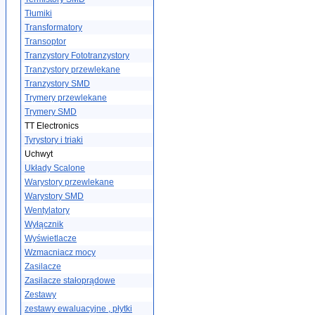
Tłumiki
Transformatory
Transoptor
Tranzystory Fototranzystory
Tranzystory przewlekane
Tranzystory SMD
Trymery przewlekane
Trymery SMD
TT Electronics
Tyrystory i triaki
Uchwyt
Układy Scalone
Warystory przewlekane
Warystory SMD
Wentylatory
Wyłącznik
Wyświetlacze
Wzmacniacz mocy
Zasilacze
Zasilacze stałoprądowe
Zestawy
zestawy ewaluacyjne , płytki