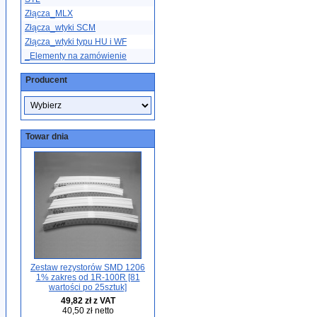
Złącza_MLX
Złącza_wtyki SCM
Złącza_wtyki typu HU i WF
_Elementy na zamówienie
Producent
Towar dnia
Zestaw rezystorów SMD 1206
1% zakres od 1R-100R [81
wartości po 25sztuk]
49,82 zł z VAT
40,50 zł netto