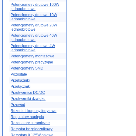
Potencjometry drutowe 100W
jednoobrotowe
Potencjometry drutowe 10W
jednoobrotowe
Potencjometry drutowe 20W
jednoobrotowe
Potencjometry drutowe 40W
jednoobrotowe
Potencjometry drutowe 4W
jednoobrotowe
Potencjometry montażowe
Potencjometry precyzyjne
Potencjometry SMD
Pozostałe
Przekaźniki
Przełączniki
Przetwornice DC/DC
Przetworniki dźwięku
Przewód
Rdzenie i korpusy ferrytowe
Regulatory napięcia
Rezonatory ceramiczne
Rezystor bezpiecznikowy
Rezystory 0.125W osiowe