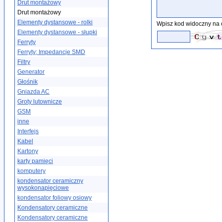
Drut montażowy
Drut montażowy
Elementy dystansowe - rolki
Wpisz kod widoczny na 
Elementy dystansowe - słupki
Ferryty
Ferryty; Impedancje SMD
Filtry
Generator
Głośnik
Gniazda AC
Groty lutownicze
GSM
inne
Interfejs
Kabel
Kartony
karty pamięci
komputery
kondensator ceramiczny
wysokonapięciowe
kondensator foliowy osiowy
Kondensatory ceramiczne
Kondensatory ceramiczne