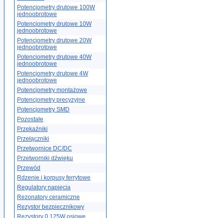
Potencjometry drutowe 100W
jednoobrotowe
Potencjometry drutowe 10W
jednoobrotowe
Potencjometry drutowe 20W
jednoobrotowe
Potencjometry drutowe 40W
jednoobrotowe
Potencjometry drutowe 4W
jednoobrotowe
Potencjometry montażowe
Potencjometry precyzyjne
Potencjometry SMD
Pozostałe
Przekaźniki
Przełączniki
Przetwornice DC/DC
Przetworniki dźwięku
Przewód
Rdzenie i korpusy ferrytowe
Regulatory napięcia
Rezonatory ceramiczne
Rezystor bezpiecznikowy
Rezystory 0.125W osiowe