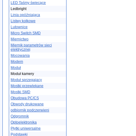
LED Taśmy świecące
Ledbright
Linia opóźniająca
Listwy kołkowe
Lutownice
Micro Switch SMD
Miernictwo
Miernik parametrów sieci
elektrycznej
Mocowania
Modem
Moduł
Moduł kamery
Moduł sprzegajacy
Mostki przewlekane
Mostki SMD
Obudowa PC/CS
Obwody drukowane
odbiornik podczerwieni
Odgromnik
Optoelektronika
Płytki uniwersalne
Podstawki