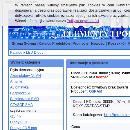
- skrypt z jasnym tłem:
W ramach naszej witryny stosujemy pliki cookies w celu ułatwieni
dopasowania treści oraz poprawnej realizacji dostarczanych usług. Kor
dotyczących plików cookies oznacza zgodę na ich użycie oraz zapisa
Więcej informacji zawiera nasza
Polityka prywatności
.
Strona Główna
|
Katalog Produktów
|
Promocje
|
Nowości
|
Koszyk (
0
)
|
P
Katalog
»
LED Diody
Wybierz kategorię
Informacje o produkcie
Płyta demonstracyjna
Dioda LED biała 3000K; 97lm; 35
Akumulatory Ni-MH
5R8T-35-STAR
NOWOŚĆ!
Antenki
Automatyka
Dostępność:
Chwilowy brak towaru
Producent:
OSRAM
Bezpieczniki
Bezpieczniki SMD
Dioda LED biała 3000K; 97lm
CZASOPISMA
KQKS-5R8T-35-STAR
części zamienne
Karta katalogowa:
http://rcs-ele
czujnik
Diody LED
Cena
Diody LED 5 mm