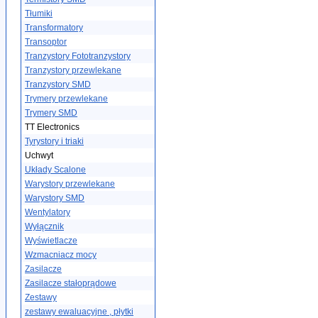
Tłumiki
Transformatory
Transoptor
Tranzystory Fototranzystory
Tranzystory przewlekane
Tranzystory SMD
Trymery przewlekane
Trymery SMD
TT Electronics
Tyrystory i triaki
Uchwyt
Układy Scalone
Warystory przewlekane
Warystory SMD
Wentylatory
Wyłącznik
Wyświetlacze
Wzmacniacz mocy
Zasilacze
Zasilacze stałoprądowe
Zestawy
zestawy ewaluacyjne , płytki