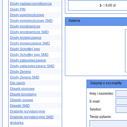
Diody nadawcze/odbiorcze
1-
:
9,00 zł
Diody PIN
Diody pojemnościowe
Diody pojemnościowe SMD
Galeria
Diody prostownicze
Diody prostownicze SMD
Diody przełączające
Diody przełączające SMD
Diody Schottky´ego
Diody Schottky´ego SMD
Diody zabezpieczające
Diody zabezpieczające SMD
Diody Zenera
Diody Zenera SMD
Dip-swich
Zapytaj o szczegóły
Dławik pionowe
Imię i nazwisko:
Dławik toroidalny
Dławiki osiowe
E-mail:
Dławiki SMD
Telefon:
Drabinki rezystancyjne
Twoje pytanie:
Drabinki rezystancyjne SMD
drukarka