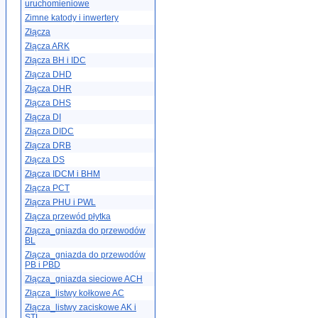
uruchomieniowe
Zimne katody i inwertery
Złącza
Złącza ARK
Złącza BH i IDC
Złącza DHD
Złącza DHR
Złącza DHS
Złącza DI
Złącza DIDC
Złącza DRB
Złącza DS
Złącza IDCM i BHM
Złącza PCT
Złącza PHU i PWL
Złącza przewód płytka
Złącza_gniazda do przewodów
BL
Złącza_gniazda do przewodów
PB i PBD
Złącza_gniazda sieciowe ACH
Złącza_listwy kołkowe AC
Złącza_listwy zaciskowe AK i
STL