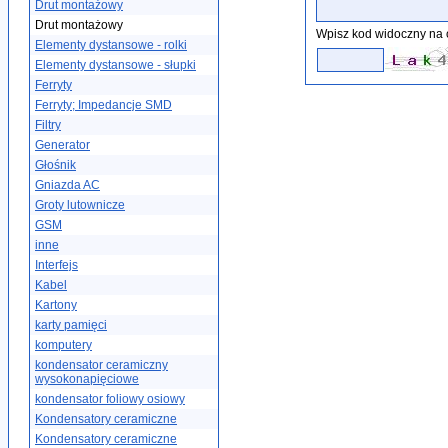
Drut montażowy
Drut montażowy
Wpisz kod widoczny na 
Elementy dystansowe - rolki
Elementy dystansowe - słupki
Ferryty
Ferryty; Impedancje SMD
Filtry
Generator
Głośnik
Gniazda AC
Groty lutownicze
GSM
inne
Interfejs
Kabel
Kartony
karty pamięci
komputery
kondensator ceramiczny
wysokonapięciowe
kondensator foliowy osiowy
Kondensatory ceramiczne
Kondensatory ceramiczne