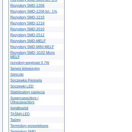
Rezystory SMD-1206
Rezystory SMD-1206 tol.: 1%
Rezystory SMD-1210
Rezystory SMD-1218
Rezystory SMD-2010
Rezystory SMD-2512
Rezystory SMD-MELF
Rezystory SMD-MINI MELF
Rezystory SMD; 0102 Micro
MELF
rezystory węglowe 0.7W
Serwis telewizyjny
Silniczki
Soczewka Fresnela
Soczewki LED
Stabilizatory napięcia
Supercapacitors /
Ultracapacitors
światłowód
TAŚMA LED
Taśmy
Termistory przewlekane
Termistory SMD