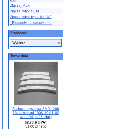
Złącza_MLX
Złącza_wtyki SCM
Złącza_wtyki typu HU i WF
_Elementy na zamówienie
Producent
Towar dnia
Zestaw rezystorów SMD 1206
1% zakres od 100K-10M [102
wartości po 25sztuk]
62,73 zł z VAT
51,00 zł netto