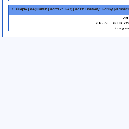
O sklepie
|
Regulamin
|
Kontakt
|
FAQ
|
Koszt Dostawy
|
Formy płatności
Akt
©
RCS Elekronik. Wsz
Oprogramo